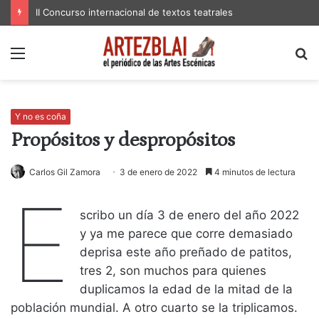
II Concurso internacional de textos teatrales
Menú
B
p
Y no es coña
Propósitos y despropósitos
Carlos Gil Zamora
3 de enero de 2022
4 minutos de lectura
E
scribo un día 3 de enero del año 2022
y ya me parece que corre demasiado
deprisa este año preñado de patitos,
tres 2, son muchos para quienes
duplicamos la edad de la mitad de la
población mundial. A otro cuarto se la triplicamos.