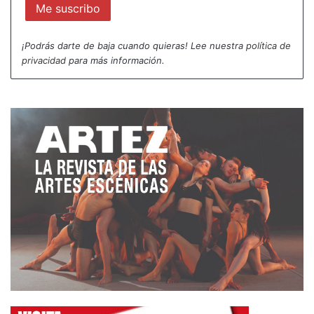
estás en una de esas capitales con decenas de
estrenos semanales, parece que estás en el centro
¡Podrás darte de baja cuando quieras! Lee nuestra
política de
del mundo teatral, pero la realidad es otra, todo el
privacidad
para más información.
sistema se basa en la autoexplotación de cientos
de profesionales. Y no cambiará por mucho que yo
escriba diatribas y jaculatorias. Es algo que se
debe diagnosticar desde los centros de poder, que
son, a mi entender, los que no se quieren enterar
de la realidad.
Por eso, decía, no tengo otro propósito este año
que seguir a quienes me han enseñado caminos
nuevos, o que han sabido descifrar en la selva en
la que han nacido y crecido las sendas por donde
llegar a sus objetivos, como si siempre hubieran
tenido la brújula muy bien colocada en sus manos,
en sus decisiones, en saber quiénes eran y lo que