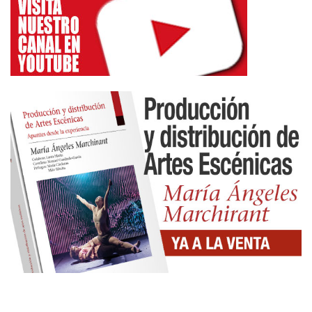
querían. Voy a señalar a dos de esas realidades
que conocí cuando despertaban a la vida
profesional. Una es
Teatro Paraíso
, que conocí
siendo “Eterno Paraíso”, y que año tras año,
montaje tras montaje, decisión tras decisión, han
ido consolidando una opción, un proyecto, una
realidad que se ha convertido en una referencia del
teatro para públicos familiares, para niños y niñas,
y lo ha hecho desde la más exuberante humildad
que es el signo del auténtico éxito, seguir y seguir,
sabiendo que ahí están los nuevos públicos. Son
varias generaciones de niños y niñas que tuvieron
probablemente su primer contacto con el arte
teatral a través de un montaje de Teatro Paraíso.
Son cuarenta años los que cumple. Son el Gran
Premio al trabajo constante, de no salirse del carril,
ni en los malos tiempos ni en las vacas gordas. Un