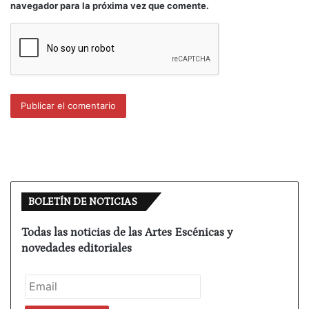
navegador para la próxima vez que comente.
esperanzas.
Es un problema enquistado, estructural, como si el
monstruo necesitara de todas esas vidas, esos
sueños, esos cuerpos cargados de energías
positivas para mantenerse. Si miras desde la
lejanía, ves crecer salas, abrir teatros, fundarse
compañías, multiplicarse hasta el infinito las
producciones, los títulos de obras, por lo que
puedes hacer un artículo exageradamente
optimista, grandilocuente, pero lo cierto, con la lupa
BOLETÍN DE NOTICIAS
colocada adecuadamente es que cada vez es más
difícil la estabilidad profesional, y lo peor de todo,
Todas las noticias de las Artes Escénicas y
parece que a casi nadie le parece mal esta
novedades editoriales
situación. Si eres programadora y tienes cientos de
ofertas, la vida es maravillosa, tu presupuesto, tu
plaza fija y multitud de propuestas para elegir. Si