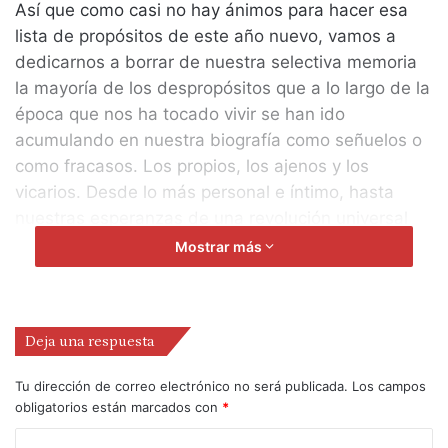
Así que como casi no hay ánimos para hacer esa
lista de propósitos de este año nuevo, vamos a
dedicarnos a borrar de nuestra selectiva memoria
la mayoría de los despropósitos que a lo largo de la
época que nos ha tocado vivir se han ido
acumulando en nuestra biografía como señuelos o
como fracasos. Los propios, los ajenos y los
vicarios. Desde lo más personal e íntimo, hasta
nuestras esperanzas de una revolución universal
que acabara con todas las desigualdades y que
Mostrar más
tuvo en Cuba una de las referencias más cercanas.
Desde este Madrid tan atípicamente primaveral en
Deja una respuesta
su clima, contemplo las vicisitudes que acompañan
al quehacer profesional de tantas almas soñadoras
Tu dirección de correo electrónico no será publicada.
Los campos
que siempre están dispuestas a dejarse unos
obligatorios están marcados con
*
gramos más de ilusión para involucrarse en un