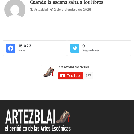
Cuando la escena salta a los libros
alimentado por experiencias de diferentes
Artezblai
2 de diciembre de 2025
disciplinas y lenguajes. Su trayectoria en busca de
contactos con creadores de primera línea de la
danza contemporánea les ha dotado de una
personalidad única, de un lenguaje universal. Han
elevado la danza vasca a una categoría escénica
15.023
0
Fans
Seguidores
de primera magnitud.
Leer este cuaderno es comprobar cómo las
intuiciones, los destellos, las inspiraciones se
deben alimentar con trabajo, con reflexiones que
no solamente provienen del sudor de la sala de
ensayos, sino de la lectura, de la filosofía, de la
poesía, y que una pirueta en el aire puede ser un
verso en euskera, un vacío de Chillida o un do de
pecho de un aria austriaca.