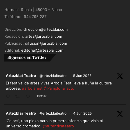
Estos dos ejemplos de compañías vascas,
Hernani, 9 bajo | 48003 – Bilbao
privadas, pero muy bien tratadas por las
Teléfono: 944 795 287
instituciones vascas, en general y las españolas en
los últimos tiempos, deben mirarse como una
Dirección:
direccion@artezblai.com
manera actual, moderna, de fijarse
Redacción:
artez@artezblai.com
profesionalmente en este mundo de las urgencias.
Publicidad:
difusion@artezblai.com
Calma, trazar un recorrido, cumplirlo en todo lo que
Editorial:
editorial@artezblai.com
se pueda y dejarse contaminar por todo aquello
Síguenos en Twitter
que va sucediendo en el camino y que contribuya a
cumplir mejor los resultados artísticos, sin olvidarse
ar
Artezblai Teatro
@artezblaiteatro
·
5 Jun 2025
de lo gerencial.
El festival de artes vivas Arbola Fest lleva a Iruña la cultura
arbórea.
#arbolafest
@Pamplona_ayto
Buen año.
Twitter
ar
Artezblai Teatro
@artezblaiteatro
·
4 Jun 2025
'Colors', una pieza para la primera infancia que viaja al
universo cromático.
@autenticateatro