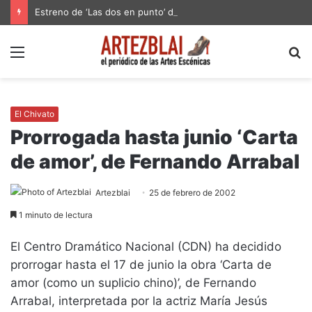
Estreno de ‘Las dos en punto’ de Esther F. Carrodeguas en El Galpón de Montevideo
Menú
B
p
El Chivato
Prorrogada hasta junio ‘Carta
de amor’, de Fernando Arrabal
Artezblai
25 de febrero de 2002
1 minuto de lectura
El Centro Dramático Nacional (CDN) ha decidido
prorrogar hasta el 17 de junio la obra ‘Carta de
amor (como un suplicio chino)’, de Fernando
Arrabal, interpretada por la actriz María Jesús