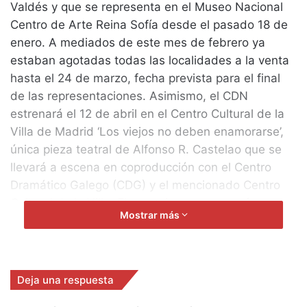
Valdés y que se representa en el Museo Nacional
Centro de Arte Reina Sofía desde el pasado 18 de
enero. A mediados de este mes de febrero ya
estaban agotadas todas las localidades a la venta
hasta el 24 de marzo, fecha prevista para el final
de las representaciones. Asimismo, el CDN
estrenará el 12 de abril en el Centro Cultural de la
Villa de Madrid ‘Los viejos no deben enamorarse’,
única pieza teatral de Alfonso R. Castelao que se
llevará a escena en coproducción con el Centro
Dramático Galego (CDG) y el mencionado Centro
Cultural de la Villa. El montaje permanecerá en
Mostrar más
Madrid hasta el 9 de junio y posteriormente viajará
a Galicia.
Manuel Guede, director del CDG dirigirá esta obra,
con versión de Xesús Alonso Montero y un reparto
Deja una respuesta
encabezado por Fernando Delgado, Fernando