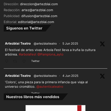
Dirección:
direccion@artezblai.com
Redacción:
artez@artezblai.com
Publicidad:
difusion@artezblai.com
Editorial:
editorial@artezblai.com
Síguenos en Twitter
ar
Artezblai Teatro
@artezblaiteatro
·
5 Jun 2025
El festival de artes vivas Arbola Fest lleva a Iruña la cultura
arbórea.
#arbolafest
@Pamplona_ayto
Twitter
ar
Artezblai Teatro
@artezblaiteatro
·
4 Jun 2025
'Colors', una pieza para la primera infancia que viaja al
universo cromático.
@autenticateatro
Twitter
Nuestros libros más vendidos
Cargar más