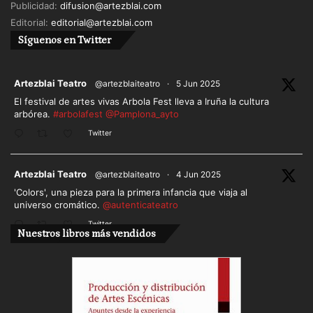
Publicidad:
difusion@artezblai.com
Editorial:
editorial@artezblai.com
Síguenos en Twitter
ar
Artezblai Teatro
@artezblaiteatro
·
5 Jun 2025
El festival de artes vivas Arbola Fest lleva a Iruña la cultura
arbórea.
#arbolafest
@Pamplona_ayto
Twitter
ar
Artezblai Teatro
@artezblaiteatro
·
4 Jun 2025
'Colors', una pieza para la primera infancia que viaja al
universo cromático.
@autenticateatro
Twitter
Nuestros libros más vendidos
Cargar más