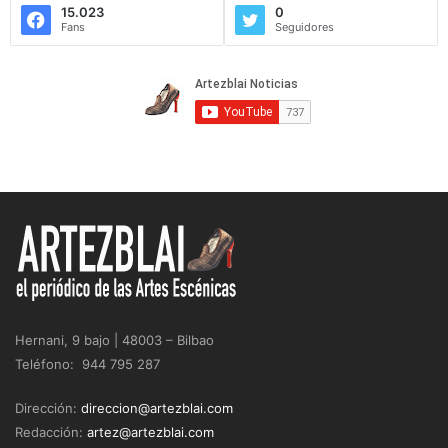
15.023
0
Fans
Seguidores
Hernani, 9 bajo | 48003 – Bilbao
Teléfono: 944 795 287
Dirección:
direccion@artezblai.com
Redacción:
artez@artezblai.com