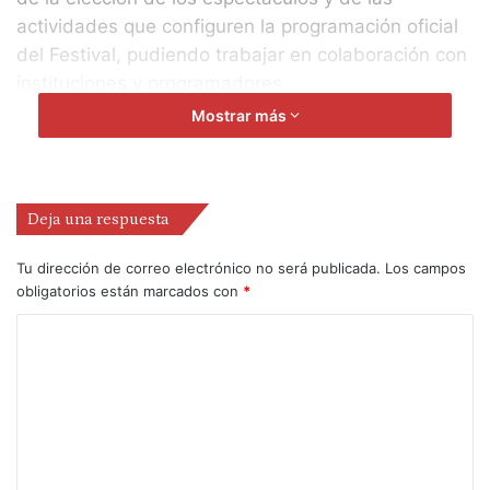
actividades que configuren la programación oficial
del Festival, pudiendo trabajar en colaboración con
instituciones y programadores
nacionales e internacionales, así como con
Mostrar más
instituciones y artistas del tejido artístico de la
ciudad, que puedan ayudarle o asesorarle en la
curaduría del Festival.
Deja una respuesta
Bases completa
s,
aquí.
Tu dirección de correo electrónico no será publicada.
Los campos
obligatorios están marcados con
*