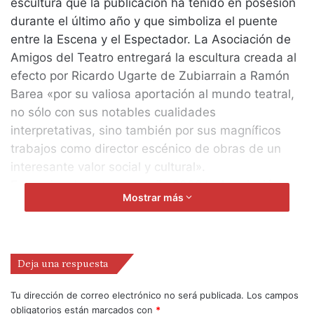
escultura que la publicación ha tenido en posesión
durante el último año y que simboliza el puente
entre la Escena y el Espectador. La Asociación de
Amigos del Teatro entregará la escultura creada al
efecto por Ricardo Ugarte de Zubiarrain a Ramón
Barea «por su valiosa aportación al mundo teatral,
no sólo con sus notables cualidades
interpretativas, sino también por sus magníficos
trabajos como director escénico de obras de un
interesante valor social y cultural».
Excepcionalmente, este año 2002 la Asociación
Mostrar más
«Txema Zubia» va a romper su tradición de
entregar el Galardón Zubia con ocasión del Día
Mundial del Teatro y se adhiere a la celebración de
las Bodas de Plata de las Jornadas de Teatro de
Deja una respuesta
Eibar «como reconocimiento a su magnífica
trayectoria». En consecuencia, el traspaso de la
Tu dirección de correo electrónico no será publicada.
Los campos
obligatorios están marcados con
*
escultura de manos de ARTEZ a las de Ramón