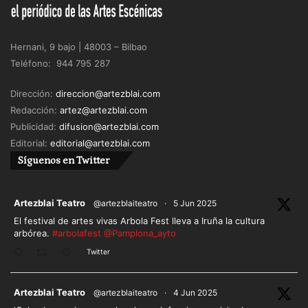
Hernani, 9 bajo | 48003 – Bilbao
Teléfono: 944 795 287
Dirección:
direccion@artezblai.com
Redacción:
artez@artezblai.com
Publicidad:
difusion@artezblai.com
Editorial:
editorial@artezblai.com
Síguenos en Twitter
ar
Artezblai Teatro
@artezblaiteatro
·
5 Jun 2025
El festival de artes vivas Arbola Fest lleva a Iruña la cultura
arbórea.
#arbolafest
@Pamplona_ayto
Twitter
ar
Artezblai Teatro
@artezblaiteatro
·
4 Jun 2025