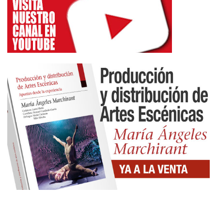
el propio afectado en carta dirigida al responsable
de la Fundación que lo nombra, le dice que no
“vuelve”, sino que “entra” por primera vez. Es un
matiz muy especial. Nadie debe olvidar que
Pasqual es fundador del Teatre Lliure, aquella
cooperativa que en un pequeño teatro del barrio de
Gracia, fundó una manera de hacer teatro basado
en el arte, en la ubicación móvil de los
espectadores, que se atrevió con el repertorio
universal en catalán, que fue cantera de directores
y actores, hoy encumbrados en todas las listas de
consideración. Pero cuando el proyecto creció y se
trasladó a su actual sede, se creó la Fundación, se
convirtió en un teatro institucional, hubo una
quiebra, se rompieron las relaciones, hubo dolor,
desgarro. Y Pasqual desapareció. Lo que parecía
que iba a ser su sede, su proyecto, se convirtió en