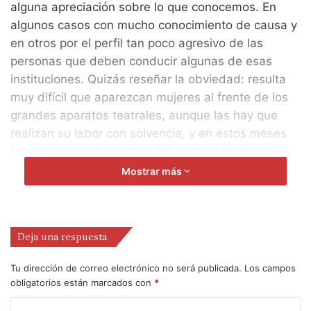
alguna apreciación sobre lo que conocemos. En
algunos casos con mucho conocimiento de causa y
en otros por el perfil tan poco agresivo de las
personas que deben conducir algunas de esas
instituciones. Quizás reseñar la obviedad: resulta
muy difícil que aparezcan mujeres al frente de los
grandes aparatos teatrales, aunque las hay que
realizan su labor con solvencia, y en estos meses
hemos tenido la sorpresa del cambio de dirección
en el Festival de Almagro que ha recaído,
Mostrar más
precisamente, en Natalia Menéndez, y parece ser
que en Galicia hay una candidata bien situada a
dirigir el Centro Dramático Galego.
Deja una respuesta
El desagradable conflicto del Teatro Barakaldo
Tu dirección de correo electrónico no será publicada.
Los campos
parece, y subrayo lo de parece, que va camino de
obligatorios están marcados con
*
solucionarse definitivamente, aunque no seamos