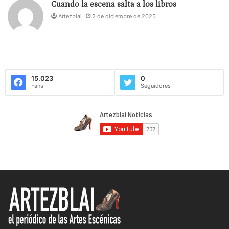
Cuando la escena salta a los libros
quinielas con hombres y mujeres jóvenes que han
Artezblai
2 de diciembre de 2025
presentado en estos últimos años sus credenciales
con una calidad contrastada, una renovación, a los
que entendía que darían continuidad tras la salida
de Rigola. Pero los miembros del patronato, por
inmensa mayoría, con pocas abstenciones y dos
15.023
0
Fans
Seguidores
votos en contra frente a 34 a favor ha optado por
una solución de retorno a los inicios, entiendo que
para aposentar lo existente, para que la experiencia
de Pasqual ayude a transitar por estos tiempos
económicamente no tan boyantes, y para restañar
las posibles heridas todavía existentes.
Nadie puede dudar de la calidad de este director,
no se cuestiona aquí al elegido, sino la elección, a
lo que desde fuera se entendía como una línea,
como una apuesta de renovación, de dar cabida a