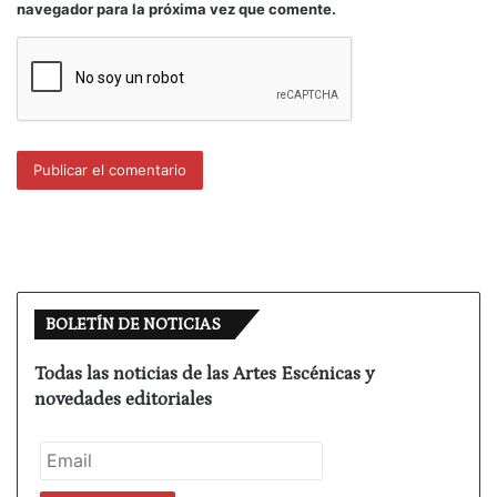
navegador para la próxima vez que comente.
patrimonialista de las gerencias o direcciones de
los teatros. Es decir, no puede ser un proyecto de
vida de nadie, porque se trata de un proyecto
cultural, político, ciudadano, colectivo. Por lo tanto,
antes de que se enquisten los problemas es
urgente encontrara una fórmula universal, una
suerte de estatuto del director de edificios
teatrales públicos que limite el tiempo, las
atribuciones, las relaciones, el sostenimiento
económico fuera de vaivenes y afinidades o
discrepancias y que se base en un proyecto global,
BOLETÍN DE NOTICIAS
cultural, didáctico, de entretenimiento y ocio,
consensuado. Que se acabe de una vez con esa
Todas las noticias de las Artes Escénicas y
sublimación léxica de “en mi teatro”.
novedades editoriales
En definitiva que se entienda como un bien público
común, que pertenece democráticamente a todos,