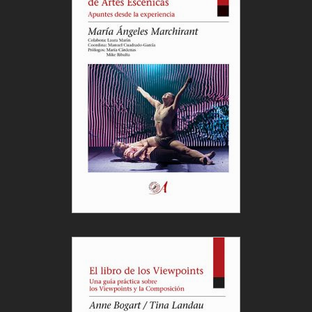
Gabinete de Psicofonías Transtemporales
, (El
Umbral de Primavera, jueves),
¿Me escribes?
de
Teresa Rivera (Sala Mirador, viernes),
Aplauso,
curso intensivo
(exlímite, viernes y sábado) y C
uché
cuché
(Domingo, ArtEspacio Plot Point).