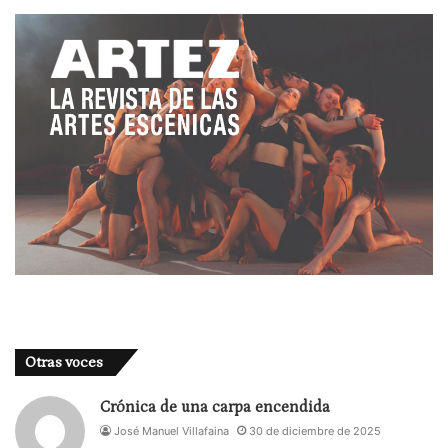
absurda, esta obra desgrana las dudas, las
expectativas, las dificultades, la fantasía, las
distracciones, los miedos que suscitan esa
creación.
Otras voces
Crónica de una carpa encendida
‘Manuela,
José Manuel Villafaina
30 de diciembre de 2025