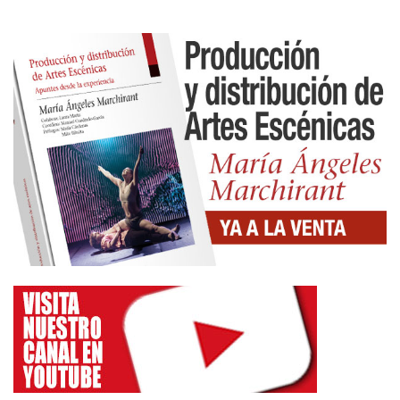
negras que han vivido, o viven, situaciones como
las que ella vivió al llegar a España.
Desde un arquetipo femenino se
cuenta
Aquelarre
del colectivo Evogia (ArtEspacio
Plot Point, sábado y domingo), evocación de
antiguas leyendas y mitos que han perseguido a las
mujeres a lo largo de la Historia, y exploración de la
figura de la mujer como bruja, que revela cómo
estas mujeres han sido perseguidas y
demonizadas, perpetuando el modelo de femme
fatale en nuestras ficciones contemporáneas.
El clown Alberto Quirós afronta en
La
rendición
(Sala Tarambana, jueves y viernes) la
peripecia de un actor que se encuentra inmerso en
la creación de su última obra. Cómica, poética y