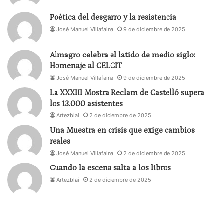
el vuelo
infinito’
Poética del desgarro y la resistencia
José Manuel Villafaina
9 de diciembre de 2025
El viernes y el sábado se estrenarán
Fade
de
Milagros Galiano
(La Mirador), un estudio sobre la
Almagro celebra el latido de medio siglo:
Homenaje al CELCIT
luz en su relación con el cuerpo, la voz, el gesto y el
José Manuel Villafaina
9 de diciembre de 2025
movimiento, y
Fur
de Al descubierto physical
La XXXIII Mostra Reclam de Castelló supera
theatre, en la sala exlímite. Y el sábado y
los 13.000 asistentes
domingo
El alma como esfera perfecta
Jaime
Artezblai
2 de diciembre de 2025
Vallaure Teatro Pradillo
mira al mundo clásico y la
Una Muestra en crisis que exige cambios
filosofía estoica para reflexionar sobre el presente.
reales
José Manuel Villafaina
2 de diciembre de 2025
En plena moda del denominado true crime en
Cuando la escena salta a los libros
documentales y series en torno a sonados casos
Artezblai
2 de diciembre de 2025
criminales, Teatro Lagrada (sábado y domingo) se
interna con
Tierra convexa
en el caso de un
asesino en serie que en el siglo pasado raptó,