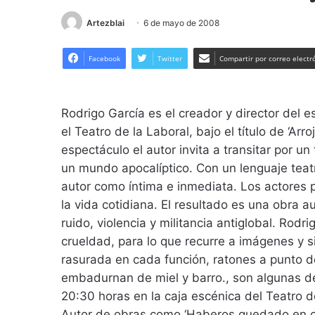
Artezblai
6 de mayo de 2008
Facebook
Twitter
Compartir por correo electr
Rodrigo García es el creador y director del 
el Teatro de la Laboral, bajo el título de ‘Ar
espectáculo el autor invita a transitar por un
un mundo apocalíptico. Con un lenguaje teatr
autor como íntima e inmediata. Los actores p
la vida cotidiana. El resultado es una obra 
ruido, violencia y militancia antiglobal. Rodr
crueldad, para lo que recurre a imágenes y 
rasurada en cada función, ratones a punto 
embadurnan de miel y barro., son algunas de
20:30 horas en la caja escénica del Teatro d
Autor de obras como ‘Haberos quedado en cas