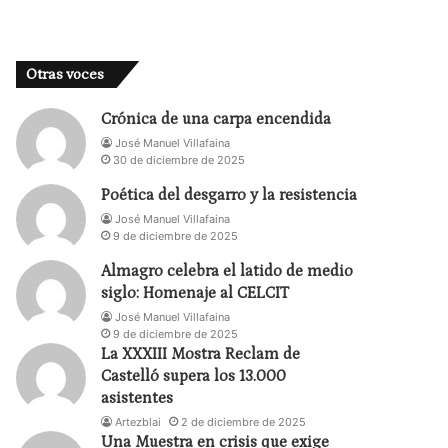
Otras voces
Crónica de una carpa encendida
José Manuel Villafaina
30 de diciembre de 2025
Poética del desgarro y la resistencia
José Manuel Villafaina
9 de diciembre de 2025
Almagro celebra el latido de medio
siglo: Homenaje al CELCIT
José Manuel Villafaina
9 de diciembre de 2025
La XXXIII Mostra Reclam de
Castelló supera los 13.000
asistentes
Artezblai
2 de diciembre de 2025
Una Muestra en crisis que exige