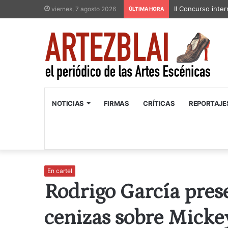
II Concurso inter
viernes, 7 agosto 2026
ÚLTIMA HORA
NOTICIAS
FIRMAS
CRÍTICAS
REPORTAJE
En cartel
Rodrigo García pres
cenizas sobre Mickey