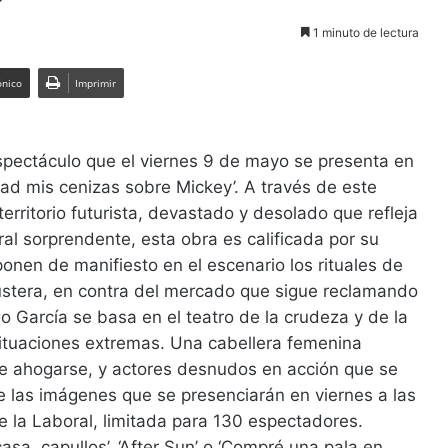
1 minuto de lectura
ónico
Imprimir
espectáculo que el viernes 9 de mayo se presenta en
rojad mis cenizas sobre Mickey’. A través de este
 territorio futurista, devastado y desolado que refleja
al sorprendente, esta obra es calificada por su
onen de manifiesto en el escenario los rituales de
austera, en contra del mercado que sigue reclamando
igo García se basa en el teatro de la crudeza y de la
situaciones extremas. Una cabellera femenina
de ahogarse, y actores desnudos en acción que se
 las imágenes que se presenciarán en viernes a las
e la Laboral, limitada para 130 espectadores.
a, capullos’, ‘After Sun’ o ‘Compré una pala en