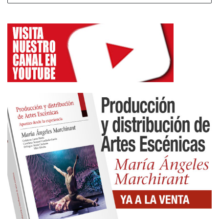
del programa semanal Factoría Echegaray.
Sinopsis
Diana vive en un apartamento de renta antigua que
le cedió su abuela y ejerce de prostituta de lujo. Es
un secreto que quiere mantener oculto, y lo habría
conseguido de no ser por alguien desconocido,
aunque ella cree que es Marilia, una vecina cotilla,
actriz fracasada y bastante trastornada. Un día el
casero se presenta sin avisar en casa de Diana y le
invita a desalojar el piso por ejercer actividades
impropias para ese edificio.