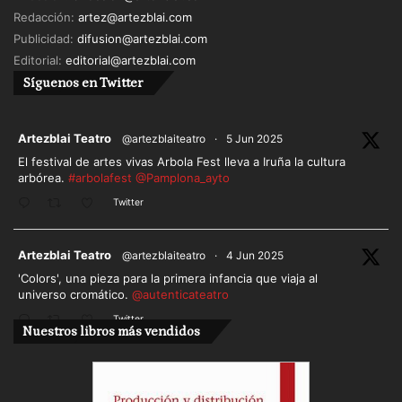
Redacción:
artez@artezblai.com
Publicidad:
difusion@artezblai.com
Editorial:
editorial@artezblai.com
Síguenos en Twitter
ar
Artezblai Teatro
@artezblaiteatro
·
5 Jun 2025
El festival de artes vivas Arbola Fest lleva a Iruña la cultura
arbórea.
#arbolafest
@Pamplona_ayto
Twitter
ar
Artezblai Teatro
@artezblaiteatro
·
4 Jun 2025
'Colors', una pieza para la primera infancia que viaja al
universo cromático.
@autenticateatro
Twitter
Nuestros libros más vendidos
Cargar más