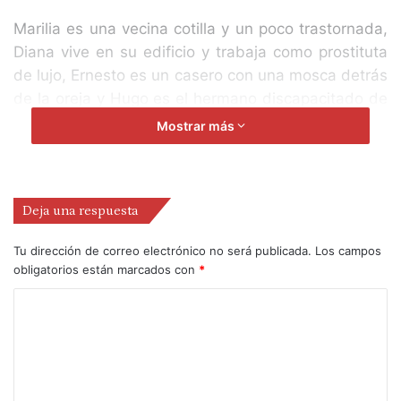
Marilia es una vecina cotilla y un poco trastornada,
Diana vive en su edificio y trabaja como prostituta
de lujo, Ernesto es un casero con una mosca detrás
de la oreja y Hugo es el hermano discapacitado de
éste. Los cuatro personajes arman el enredo de
Mostrar más
‘Bailando con locos’, comedia de Belén Anguas que
dirigirá para Factoría Echegaray la malagueña
Leonor Pelayo. La productora municipal busca a los
Deja una respuesta
cuatro intérpretes que darán vida a Marilia, Diana,
Ernesto y Hugo en un casting cuyo plazo de
Tu dirección de correo electrónico no será publicada.
Los campos
inscripción estará abierto hasta el 19 de abril.
obligatorios están marcados con
*
Pelayo, que ya mostró sus dotes como directora
con una aplaudida versión del musical ‘Jesucristo
Superstar’ que llenó el Teatro Cervantes el pasado
mes de septiembre, escogerá al equipo en unas
pruebas en las que podrán participar actrices y