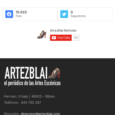
15.023
0
Fans
Seguidores
Hernani, 9 bajo | 48003 – Bilbao
Teléfono: 944 795 287
Dirección:
direccion@artezblai.com