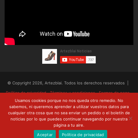
© Copyright 2026, Artezblai. Todos los derechos reservados |
Política de privacidad
Términos y condiciones
Formas de pago
Usamos cookies porque no nos queda otro remedio. No
Envíos y devoluciones
sabemos, ni queremos aprender a utilizar vuestros datos para
cualquier otra cosa que no sea enviar un pedido o el boletín de
RSS
Facebook
Twitter
YouTube
noticias por lo que puedes continuar navegando por nuestra
página a tu aire.
Aceptar
Política de privacidad