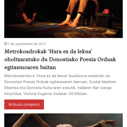
1 de septiembre de 2011
Metrokoadrokak ‘Hura ez da lekua’
oholtzaratuko du Donostiako Poesia Orduak
egitasmoaren baitan
Metrokoadroka-k 'Hura ez da lekua' ikuskizuna eskainiko du
Donostian Poesia Orduak egitarauaren barruan, Euskal Idazleen
Elkartea eta Donostia Kulturaren eskutik. Irailaren 6an izango
hitzordua, Victoria Eugenia Clubean 20:00etan.
Artículo completo