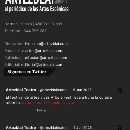
Hernani, 9 bajo | 48003 – Bilbao
Teléfono: 944 795 287
Dirección:
direccion@artezblai.com
Redacción:
artez@artezblai.com
Publicidad:
difusion@artezblai.com
Editorial:
editorial@artezblai.com
Síguenos en Twitter
ar
Artezblai Teatro
@artezblaiteatro
·
5 Jun 2025
El festival de artes vivas Arbola Fest lleva a Iruña la cultura
arbórea.
#arbolafest
@Pamplona_ayto
Twitter
ar
Artezblai Teatro
@artezblaiteatro
·
4 Jun 2025