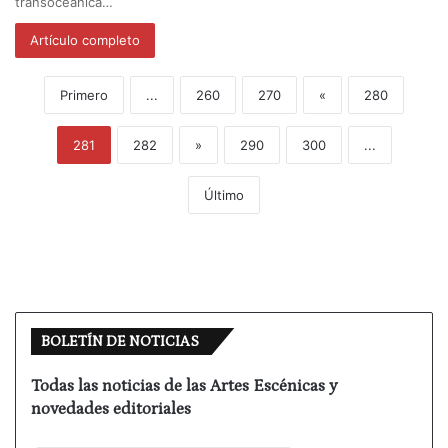
transoceánica…
Artículo completo
Primero
...
260
270
«
280
281
282
»
290
300
...
Último
BOLETÍN DE NOTICIAS
Todas las noticias de las Artes Escénicas y
novedades editoriales