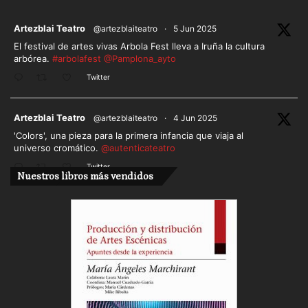
ar
Artezblai Teatro
@artezblaiteatro
·
5 Jun 2025
El festival de artes vivas Arbola Fest lleva a Iruña la cultura
arbórea.
#arbolafest
@Pamplona_ayto
Twitter
ar
Artezblai Teatro
@artezblaiteatro
·
4 Jun 2025
'Colors', una pieza para la primera infancia que viaja al
universo cromático.
@autenticateatro
Twitter
Nuestros libros más vendidos
Cargar más