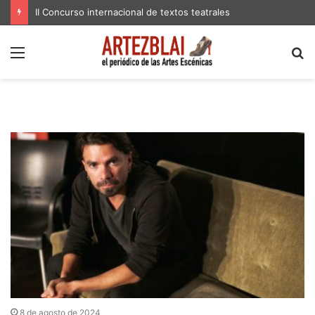
II Concurso internacional de textos teatrales
Menú
B
p
8 de agosto de 2024