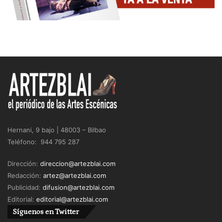
Hernani, 9 bajo | 48003 – Bilbao
Teléfono: 944 795 287
Dirección:
direccion@artezblai.com
Redacción:
artez@artezblai.com
Publicidad:
difusion@artezblai.com
Editorial:
editorial@artezblai.com
Síguenos en Twitter