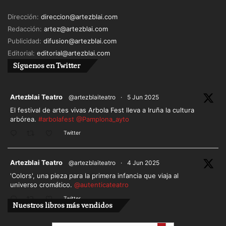
Dirección:
direccion@artezblai.com
Redacción:
artez@artezblai.com
Publicidad:
difusion@artezblai.com
Editorial:
editorial@artezblai.com
Síguenos en Twitter
ar
Artezblai Teatro
@artezblaiteatro
·
5 Jun 2025
El festival de artes vivas Arbola Fest lleva a Iruña la cultura
arbórea.
#arbolafest
@Pamplona_ayto
Twitter
ar
Artezblai Teatro
@artezblaiteatro
·
4 Jun 2025
'Colors', una pieza para la primera infancia que viaja al
universo cromático.
@autenticateatro
Twitter
Nuestros libros más vendidos
Cargar más