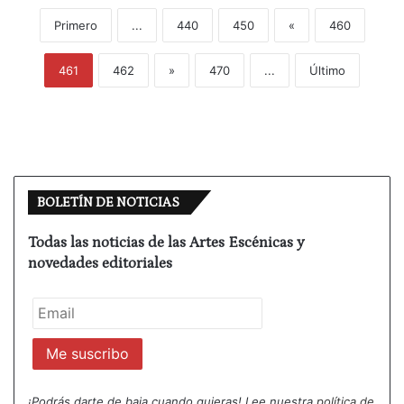
Primero
...
440
450
«
460
461
462
»
470
...
Último
BOLETÍN DE NOTICIAS
Todas las noticias de las Artes Escénicas y
novedades editoriales
¡Podrás darte de baja cuando quieras! Lee nuestra
política de