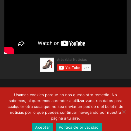
© Copyright 2026, Artezblai. Todos los derechos reservados |
Usamos cookies porque no nos queda otro remedio. No
Política de privacidad
Términos y condiciones
Formas de pago
sabemos, ni queremos aprender a utilizar vuestros datos para
cualquier otra cosa que no sea enviar un pedido o el boletín de
Envíos y devoluciones
noticias por lo que puedes continuar navegando por nuestra
página a tu aire.
RSS
Facebook
Twitter
YouTube
Aceptar
Política de privacidad