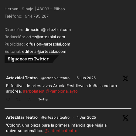
Hernani, 9 bajo | 48003 – Bilbao
Teléfono: 944 795 287
Dirección:
direccion@artezblai.com
Redacción:
artez@artezblai.com
Publicidad:
difusion@artezblai.com
Editorial:
editorial@artezblai.com
Síguenos en Twitter
ar
Artezblai Teatro
@artezblaiteatro
·
5 Jun 2025
El festival de artes vivas Arbola Fest lleva a Iruña la cultura
arbórea.
#arbolafest
@Pamplona_ayto
Twitter
ar
Artezblai Teatro
@artezblaiteatro
·
4 Jun 2025
'Colors', una pieza para la primera infancia que viaja al
universo cromático.
@autenticateatro