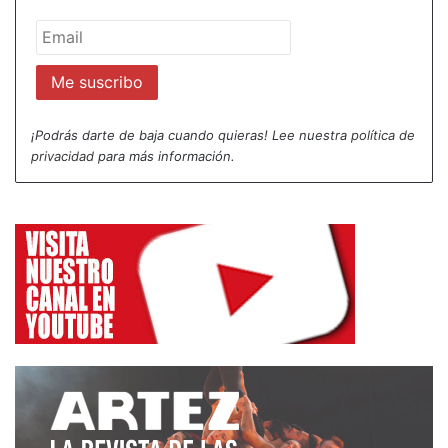
Acuerdo con el Ayuntamiento de Madrid
En esta convocatoria tan especial no faltan las
novedades, que se suman a las tradicionales
características de variedad de generaciones,
estilos, formatos y orígenes de anteriores citas. A la
¡Podrás darte de baja cuando quieras! Lee nuestra
política de
ampliación del número de jornadas hay que añadir
privacidad
para más información.
un acuerdo con el Área de las Artes del
Ayuntamiento de Madrid para la lectura de las
últimas obras galardonadas con el Premio Lope de
Vega y un convenio con la Consejería de Cultura de
Extremadura para incorporar un miniciclo con
escritores extremeños.