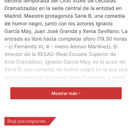
décima temporada del Ciclo SGAE de Lecturas
Dramatizadas en la sede central de la entidad en
Madrid. Maestre protagoniza Serie B, una comedia
de humor negro, junto con los actores Ignacio
García May, Juan José Granda y Xenia Sevillano. La
entrada es libre hasta completar aforo (19,30 horas
– c/ Fernando VI, 4 – metro Alonso Martínez). El
director de la RESAD (Real Escuela Superior de
Arte Dramático), Ignacio García May, es el autor de
Serie B, una comedia de humor negro en la que una
valiosa estatuilla traspasa varias fronteras, a veces
imaginarias. García May (Madrid, 1965), autor,
actor y director de escena, ganó el premio Tirso de
Mostrar más
Molina con su obra Alesio, una comedia de tiempos
pasados o Bululú y medio. Ha escrito también,
entre otras, El dios tortuga, Labibelá, Operación
Deja una respuesta
ópera o Los vivos y los muertos, estrenada en el
Centro Dramático Nacional. Además, ha realizado