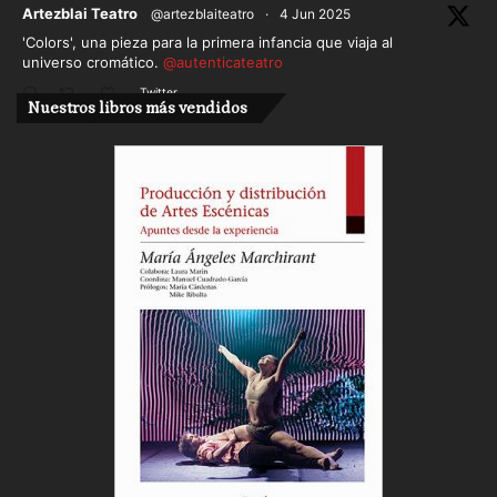
ar
Artezblai Teatro
@artezblaiteatro
·
4 Jun 2025
'Colors', una pieza para la primera infancia que viaja al
universo cromático.
@autenticateatro
Twitter
Nuestros libros más vendidos
Cargar más