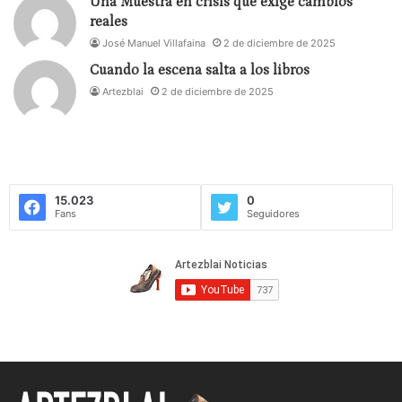
Una Muestra en crisis que exige cambios
reales
José Manuel Villafaina
2 de diciembre de 2025
Cuando la escena salta a los libros
Artezblai
2 de diciembre de 2025
15.023
0
Fans
Seguidores