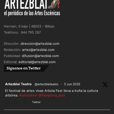
Hernani, 9 bajo | 48003 – Bilbao
Teléfono: 944 795 287
Dirección:
direccion@artezblai.com
Redacción:
artez@artezblai.com
Publicidad:
difusion@artezblai.com
Editorial:
editorial@artezblai.com
Síguenos en Twitter
ar
Artezblai Teatro
@artezblaiteatro
·
5 Jun 2025
El festival de artes vivas Arbola Fest lleva a Iruña la cultura
arbórea.
#arbolafest
@Pamplona_ayto
Twitter