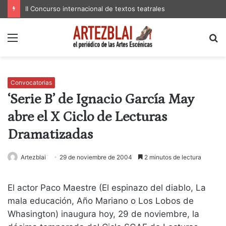
II Concurso internacional de textos teatrales
Menú
B
p
Convocatorias
‘Serie B’ de Ignacio García May
abre el X Ciclo de Lecturas
Dramatizadas
Artezblai
29 de noviembre de 2004
2 minutos de lectura
El actor Paco Maestre (El espinazo del diablo, La
mala educación, Año Mariano o Los Lobos de
Whasington) inaugura hoy, 29 de noviembre, la