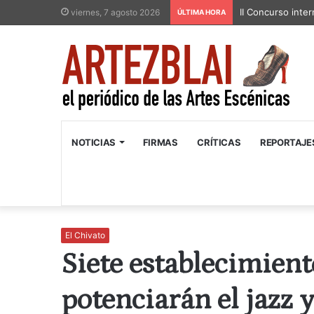
II Concurso inter
viernes, 7 agosto 2026
ÚLTIMA HORA
NOTICIAS
FIRMAS
CRÍTICAS
REPORTAJE
El Chivato
Siete establecimien
potenciarán el jazz y