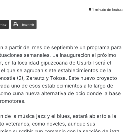
1 minuto de lectura
ónico
Imprimir
án a partir del mes de septiembre un programa para
actuaciones semanales. La inauguración el próximo
’, en la localidad gipuzcoana de Usurbil será el
 el que se agrupan siete establecimientos de la
onostia (2), Zarautz y Tolosa. Este nuevo proyecto
ada uno de esos establecimientos a lo largo de
 como «una nueva alternativa de ocio donde la base
promotores.
 de la música jazz y el blues, estará abierto a la
anto veteranos, como noveles, aunque sus
iso suscribir «un convenio con la sección de jazz