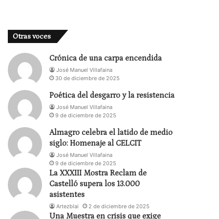
Otras voces
Crónica de una carpa encendida
José Manuel Villafaina
30 de diciembre de 2025
Poética del desgarro y la resistencia
José Manuel Villafaina
9 de diciembre de 2025
Almagro celebra el latido de medio
siglo: Homenaje al CELCIT
José Manuel Villafaina
9 de diciembre de 2025
La XXXIII Mostra Reclam de
Castelló supera los 13.000
asistentes
Artezblai
2 de diciembre de 2025
Una Muestra en crisis que exige