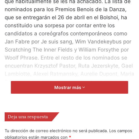
que habitualmente se les ha achacado. La lista de
nominados para los Premios Benois de la Danza,
que se entregarán el 26 de abril en el Bolshoi, ha
constituido una sorpesa por contar entre los
candidatos a coreógrafos contemporáneos como
Jan Fabre por Je suis sang, Wim Vandekeybus por
Scratching The Inner Fields y William Forsythe por
Woolf Phrase. Entre el resto de los nominados se
encuentran Krzysztof Pastor, Ruta Jezerskyte, Gael
Lambiotte, Alexei Ratmansky, Aurelie Dupont, Maria
Eichwald, Svetlana Zakharova, Jeffrey Gerodias,
Mostrar más
Robert Tewsley y – otro inesperado – Wayne
McGregor.
Deja una respuesta
Tu dirección de correo electrónico no será publicada.
Los campos
obligatorios están marcados con
*