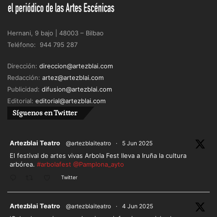
Hernani, 9 bajo | 48003 – Bilbao
Teléfono: 944 795 287
Dirección:
direccion@artezblai.com
Redacción:
artez@artezblai.com
Publicidad:
difusion@artezblai.com
Editorial:
editorial@artezblai.com
Síguenos en Twitter
ar
Artezblai Teatro
@artezblaiteatro
·
5 Jun 2025
El festival de artes vivas Arbola Fest lleva a Iruña la cultura
arbórea.
#arbolafest
@Pamplona_ayto
Twitter
ar
Artezblai Teatro
@artezblaiteatro
·
4 Jun 2025