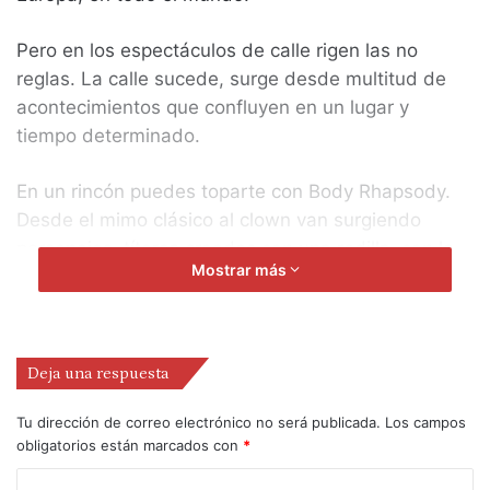
Pero en los espectáculos de calle rigen las no
reglas. La calle sucede, surge desde multitud de
acontecimientos que confluyen en un lugar y
tiempo determinado.
En un rincón puedes toparte con Body Rhapsody.
Desde el mimo clásico al clown van surgiendo
personajes, títeres creados con una rodilla, con la
Mostrar más
barriga, con el pie…personajes entrañables de
carne y hueso que cuentan pequeños trozitos de
sus vidas. Pequeños seres que toman prestada
parte de un cuerpo ajeno, le ponen alma y mueren
Deja una respuesta
ante el aplauso de un público que seguramente
volverá a buscar personajes similares o distintos a
Tu dirección de correo electrónico no será publicada.
Los campos
los creados por Hugo. Pequeñas dosis de poesía,
obligatorios están marcados con
*
que bien podrían ser la semilla de una gran pasión.