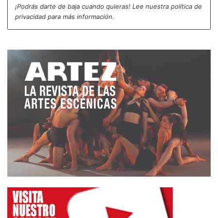
¡Podrás darte de baja cuando quieras! Lee nuestra
política de
V. ¿Es circo? ¿Es danza? ¿Es música? Simplemente
privacidad
para más información.
es poesía.
La calle ese escenario de 360º donde se rompen
las rutinas en la comunicación entre el emisor y el
receptor integrando ruidos y obstáculos visuales;
incorporando la libertad de movimiento del público;
cambiando el concepto de frontalidad. Dikothomia
utiliza las técnicas de circo para escribir su historia
en Spazi 0. Malabares, emociones con el cuerpo,
acrobacia y trapecio son sus letras. Lo subrayan
con danza y trabajo físico para hablar sobre la
rutina y sobre los conflictos de una relación de
pareja claustrofóbica aunque todavía exista un
lugar para reinventarse…habrá que descubrirlo.
Una catedral es el fondo elegido por Yi Fan, Ignacio