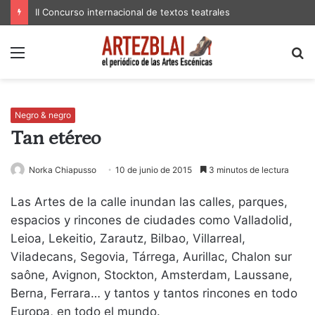
II Concurso internacional de textos teatrales
Menú
B
p
Negro & negro
Tan etéreo
Norka Chiapusso
10 de junio de 2015
3 minutos de lectura
Las Artes de la calle inundan las calles, parques,
espacios y rincones de ciudades como Valladolid,
Leioa, Lekeitio, Zarautz, Bilbao, Villarreal,
Viladecans, Segovia, Tárrega, Aurillac, Chalon sur
saône, Avignon, Stockton, Amsterdam, Laussane,
Berna, Ferrara… y tantos y tantos rincones en todo
Europa, en todo el mundo.