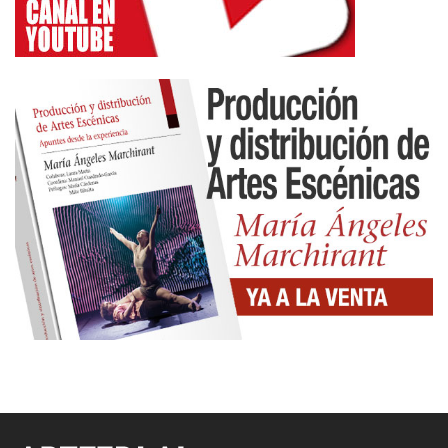
Herrero, para presentar Gritando sin hacer mucho
ruido. El espacio público se convierte en la
escenografía del espectáculo. Según Le Journal de
Saône-et-Loire el espectáculo está «lleno de
sinceridad, un espectáculo a la frontera del teatro,
la danza y el circo, que muestra a un hombre y su
fragilidad». Un espectáculo que se mueve en la
cuerda floja de la emoción, la intimidad y la
debilidad de un hombre.
En la sala el orden precede al espectáculo. En la
calle, el espectáculo produce el orden. Es el
acontecimiento que transforma el espacio. Este
tiene un dinamismo propio, cuyas radiaciones
generan un orden mágico y efímero. El Espejo
negro lo borda en La cabra. Una «troupe de
gitanos» irrumpe en medio de la calle entre palmas