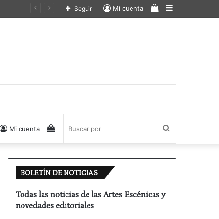
Ver
Barra
Mi cuenta
Seguir
carrito
lateral
de
compras
Ver
Buscar
Mi cuenta
carrito
por
BOLETÍN DE NOTICIAS
de
Todas las noticias de las Artes Escénicas y
novedades editoriales
compras