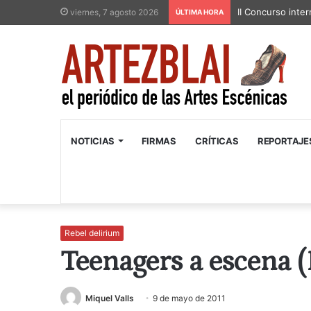
II Concurso inter
viernes, 7 agosto 2026
ÚLTIMA HORA
NOTICIAS
FIRMAS
CRÍTICAS
REPORTAJE
Rebel delirium
Teenagers a escena (
Miquel Valls
9 de mayo de 2011