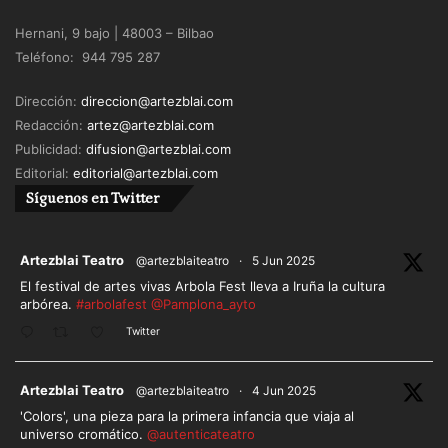
Hernani, 9 bajo | 48003 – Bilbao
Teléfono: 944 795 287
Dirección:
direccion@artezblai.com
Redacción:
artez@artezblai.com
Publicidad:
difusion@artezblai.com
Editorial:
editorial@artezblai.com
Síguenos en Twitter
ar
Artezblai Teatro
@artezblaiteatro
·
5 Jun 2025
El festival de artes vivas Arbola Fest lleva a Iruña la cultura
arbórea.
#arbolafest
@Pamplona_ayto
Twitter
ar
Artezblai Teatro
@artezblaiteatro
·
4 Jun 2025
'Colors', una pieza para la primera infancia que viaja al
universo cromático.
@autenticateatro