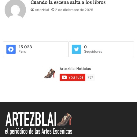
Cuando la escena salta a los libros
que jamás fue a ver una representación del FIT,
Artezblai
2 de diciembre de 2025
claro, coincidía a veces con partido del Cádiz, y eso
es sagrado. Incumplen todas las supuestas reglas
por ellos marcadas, no ha sido convocatoria
pública, ni lo será, o si se hace, me temo, estará
amañada, porque los que ahora dicen todas esas
15.023
0
Fans
Seguidores
barbaridades fruto de su desconocimiento, les han
vendido cosas tan bonitas como compararse con
Girona, Barcelona, Madrid, sin contar que deberían
compararse con Manizales, Bogotá, Porto, Santiago
de Chile o Buenos Aires. Ahí esta la diferencia y es
cuando las dudas se convierten en la duda que
desemboca en ira.