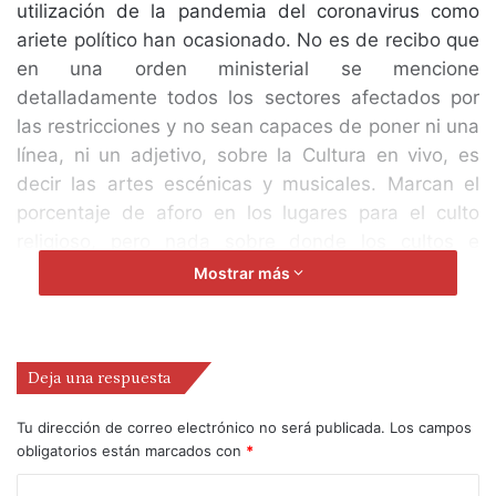
utilización de la pandemia del coronavirus como
ariete político han ocasionado. No es de recibo que
en una orden ministerial se mencione
detalladamente todos los sectores afectados por
las restricciones y no sean capaces de poner ni una
línea, ni un adjetivo, sobre la Cultura en vivo, es
decir las artes escénicas y musicales. Marcan el
porcentaje de aforo en los lugares para el culto
religioso, pero nada sobre donde los cultos e
incultos, encuentran una forma de identificarse, de
Mostrar más
sentirse vivos y participativos de un acto único. El
teatro, la danza, la música interpretada allí, en ese
instante.
Deja una respuesta
Tu dirección de correo electrónico no será publicada.
Los campos
obligatorios están marcados con
*
Esta actitud despreciativa es la que duele de