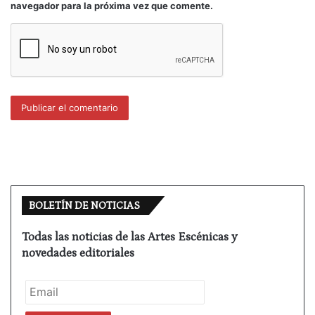
navegador para la próxima vez que comente.
quien se hace, precisamente, la creación en artes
escénicas. Y lo digo con conocimiento de causa, ya
que con excepción de un día que hubo una
confusión, he ido todos los días de la semana
pasada al teatro y sé lo que estaba lleno, lo que
estaba a medias y lo que estaba sufriendo
demasiado.
Pero tengo algunas dudas que me encantaría
plantear aquí. Estaba programado en el Teatro
Valle-Inclán, perteneciente al CDN, la celebración
BOLETÍN DE NOTICIAS
del Salón Internacional del Libro Teatral que
organiza la AAT. Pues bien, hace una semana o
Todas las noticias de las Artes Escénicas y
algo más recibimos un comunicado diciendo que se
novedades editoriales
aplazaba, debido a la situación planteada por la
pandemia. Un disgusto más, pero leyendo mejor el
comunicado este aplazamiento es una decisión del