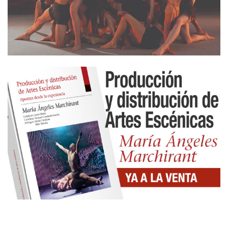
Uno tiene dudas y más dudas. Y ahora por una
serie de casualidades y de declaraciones, la duda
grande la provoca las declaraciones de los
irresponsables de la presente edición del FIT de
Cádiz, ya se sabe, hay una dirección nombrada a
dedo, recomendada (o impuesta) por el INAEM, de
una pareja, cosa que es muy reconfortante para la
conciliación familiar, y que el ayuntamiento de
Cádiz debe entender que eso es lo correcto porque
en su formación política es la norma. Pero no es
normal, no. Como no es normal que tengan tanta
desfachatez en el lenguaje empleado para
presentar una edición que cuenta con un
presupuesto igual que el año anterior, que ha
suspendido muchos de los actos académicos y de
convivencia, lo que es un ahorro de dinero bastante
notable, que presenta una programación cosida