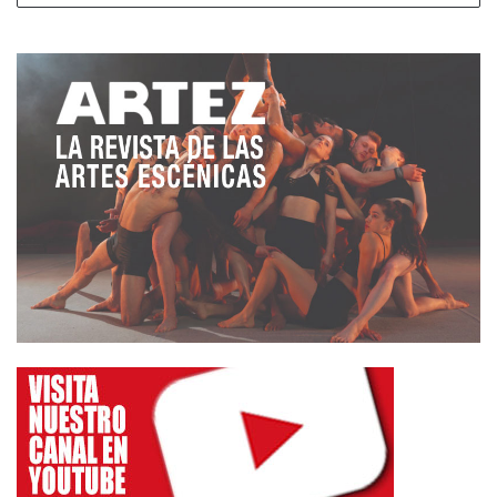
entrañable espacio. Al caer la tarde
Truca Circus
deleitará al público con su montaje
«Sopla»
. Un
espectáculo de gran formato que no dejará a nadie
indiferente.
La noche continuará con el concierto de
Juicio
Final,
y quien desee seguir bailando, podrá hacerlo
al ritmo que marque
Petite Mort DJ.
El domingo día 8 comenzará con entrenamiento
malabar y talleres improvisados, hasta el comienzo
de la gran
Olimpiada Malabar
que presentará
n Jose
María y Jose Ángel
, artistas emergentes de la
localidad serrana.
Como todo buen Encuentro de Circo, el fin de
semana culminará con una foto de familia y con la
«gran lanzada» de objetos malabarísticos. A