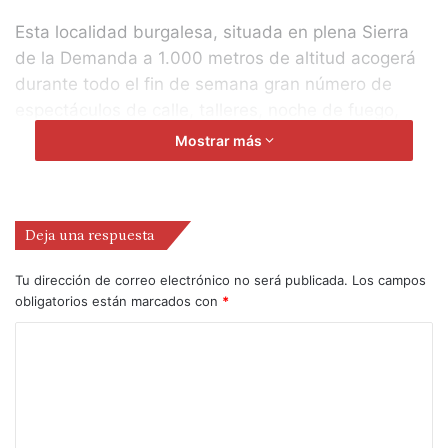
Esta localidad burgalesa, situada en plena Sierra
de la Demanda a 1.000 metros de altitud acogerá
durante todo el fin de semana gran número de
espectáculos de calle, talleres, noche de fuego,
música en directo, pasacalles y muchas más
Mostrar más
sorpresas. Todos los espectáculos son gratuitos y
dirigidos a todos los públicos.
Deja una respuesta
Como todos los años, la programación recoge a
compañías y artistas de primer orden en el
Tu dirección de correo electrónico no será publicada.
Los campos
panorama estatal e internacional. Castilla y León,
obligatorios están marcados con
*
País Vasco, Andalucía, Cataluña o Cantabria son
algunas de las comunidades representadas.
También contaremos con artistas venidos desde
Argentina, Colombia o Guinea Conakri.
Para ir calentando motores, los más peques de la