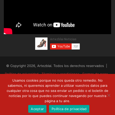
© Copyright 2026, Artezblai. Todos los derechos reservados |
Política de privacidad
Términos y condiciones
Formas de pago
Usamos cookies porque no nos queda otro remedio. No
Envíos y devoluciones
sabemos, ni queremos aprender a utilizar vuestros datos para
cualquier otra cosa que no sea enviar un pedido o el boletín de
RSS
Facebook
Twitter
YouTube
noticias por lo que puedes continuar navegando por nuestra
página a tu aire.
Aceptar
Política de privacidad