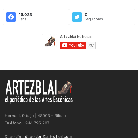
15.023
0
Fans
Seguidores
Hernani, 9 bajo | 48003 – Bilbao
Teléfono: 944 795 287
Dirección:
direccion@artezblai.com