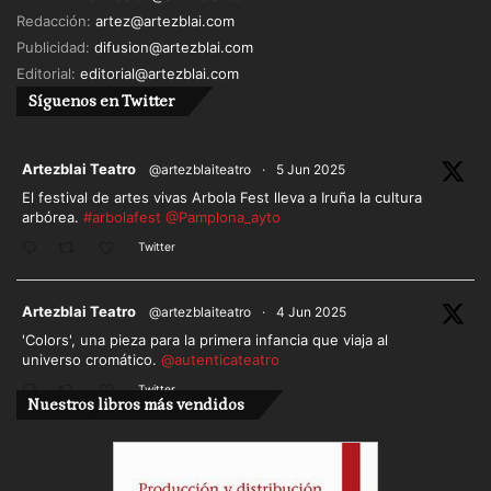
Redacción:
artez@artezblai.com
Publicidad:
difusion@artezblai.com
Editorial:
editorial@artezblai.com
Síguenos en Twitter
ar
Artezblai Teatro
@artezblaiteatro
·
5 Jun 2025
El festival de artes vivas Arbola Fest lleva a Iruña la cultura
arbórea.
#arbolafest
@Pamplona_ayto
Twitter
ar
Artezblai Teatro
@artezblaiteatro
·
4 Jun 2025
'Colors', una pieza para la primera infancia que viaja al
universo cromático.
@autenticateatro
Twitter
Nuestros libros más vendidos
Cargar más