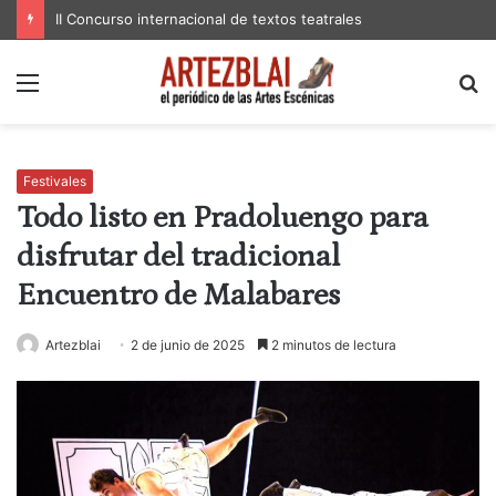
II Concurso internacional de textos teatrales
Menú
B
p
Festivales
Todo listo en Pradoluengo para
disfrutar del tradicional
Encuentro de Malabares
Artezblai
2 de junio de 2025
2 minutos de lectura