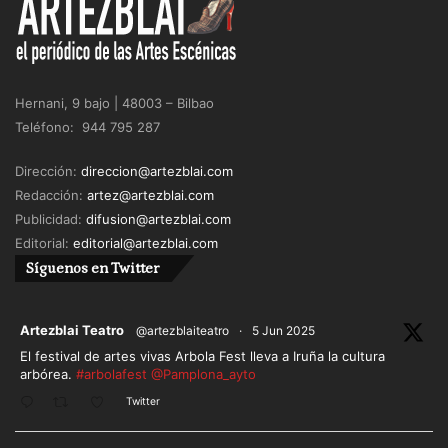
Hernani, 9 bajo | 48003 – Bilbao
Teléfono: 944 795 287
Dirección:
direccion@artezblai.com
Redacción:
artez@artezblai.com
Publicidad:
difusion@artezblai.com
Editorial:
editorial@artezblai.com
Síguenos en Twitter
ar
Artezblai Teatro
@artezblaiteatro
·
5 Jun 2025
El festival de artes vivas Arbola Fest lleva a Iruña la cultura
arbórea.
#arbolafest
@Pamplona_ayto
Twitter