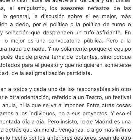
die o casi nadie se atreve a ir de cara y denunciar
zas, el amiguismo, los asesores nefastos de las
lo general, la discusión sobre si es mejor, más
n a dedo, por el político o la política de turno o
 selección que desprenden un tufo asfixiante. En
e lo mejor es una convocatoria pública. Pero a la
gura nada de nada. Y no solamente porque el equipo
pués decide previa terna de optantes, sino porque
 dotados para el puesto y que no quieren someterse
dad, de la estigmatización partidista.
en a todos y cada uno de los responsables sin otro
e otra orientación, referido a un Teatro, un festival
 anula, ni la que se va a imponer. Entre otras cosas
amos a los individuos, no a sus proyectos. Y eso sí
mentada día a día. Pero insisto, lo de Madrid es una
a detrás que ánimo de venganza, o algo más ínfimo
n lo hecho por los anteriores gestores, sean de otro