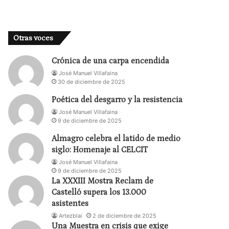
Otras voces
Crónica de una carpa encendida
José Manuel Villafaina
30 de diciembre de 2025
Poética del desgarro y la resistencia
José Manuel Villafaina
9 de diciembre de 2025
Almagro celebra el latido de medio
siglo: Homenaje al CELCIT
José Manuel Villafaina
9 de diciembre de 2025
La XXXIII Mostra Reclam de
Castelló supera los 13.000
asistentes
Artezblai
2 de diciembre de 2025
Una Muestra en crisis que exige