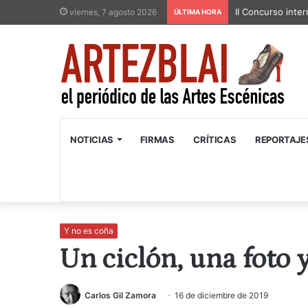
II Concurso inter
viernes, 7 agosto 2026
ÚLTIMA HORA
NOTICIAS
FIRMAS
CRÍTICAS
REPORTAJE
Y no es coña
Un ciclón, una foto 
Carlos Gil Zamora
16 de diciembre de 2019