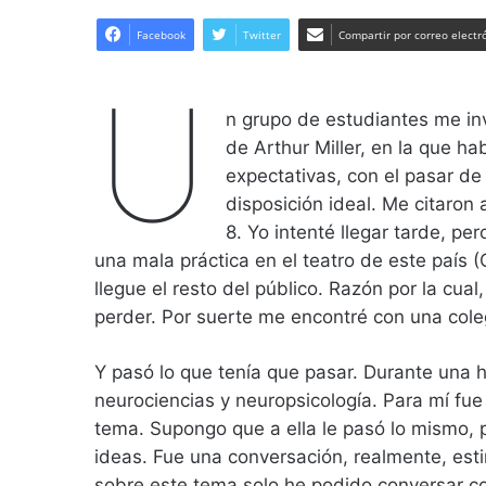
Facebook
Twitter
Compartir por correo electr
U
n grupo de estudiantes me in
de Arthur Miller, en la que ha
expectativas, con el pasar d
disposición ideal. Me citaron
8. Yo intenté llegar tarde, p
una mala práctica en el teatro de este país 
llegue el resto del público. Razón por la cu
perder. Por suerte me encontré con una cole
Y pasó lo que tenía que pasar. Durante una
neurociencias y neuropsicología. Para mí fue
tema. Supongo que a ella le pasó lo mismo, p
ideas. Fue una conversación, realmente, e
sobre este tema solo he podido conversar con