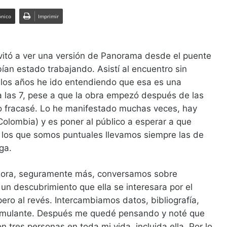
ónico
Imprimir
vitó a ver una versión de Panorama desde el puente
bían estado trabajando. Asistí al encuentro sin
e los años he ido entendiendo que esa es una
 a las 7, pese a que la obra empezó después de las
ero fracasé. Lo he manifestado muchas veces, hay
(Colombia) y es poner al público a esperar a que
al, los que somos puntuales llevamos siempre las de
ga.
 hora, seguramente más, conversamos sobre
 un descubrimiento que ella se interesara por el
ero al revés. Intercambiamos datos, bibliografía,
stimulante. Después me quedé pensando y noté que
 tres personas en toda mi vida, incluida ella. Por lo