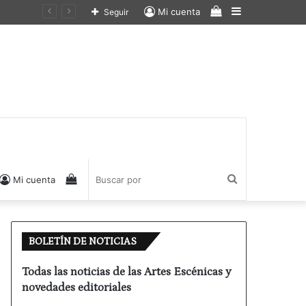
Ver
Barra
Mi cuenta
Seguir
carrito
lateral
de
compras
Ver
Buscar
Mi cuenta
carrito
por
BOLETÍN DE NOTICIAS
de
Todas las noticias de las Artes Escénicas y
novedades editoriales
compras