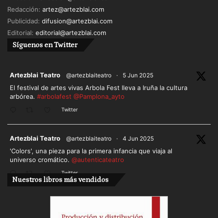
Redacción:
artez@artezblai.com
Publicidad:
difusion@artezblai.com
Editorial:
editorial@artezblai.com
Síguenos en Twitter
ar
Artezblai Teatro
@artezblaiteatro
·
5 Jun 2025
El festival de artes vivas Arbola Fest lleva a Iruña la cultura
arbórea.
#arbolafest
@Pamplona_ayto
Twitter
ar
Artezblai Teatro
@artezblaiteatro
·
4 Jun 2025
'Colors', una pieza para la primera infancia que viaja al
universo cromático.
@autenticateatro
Twitter
Nuestros libros más vendidos
Cargar más