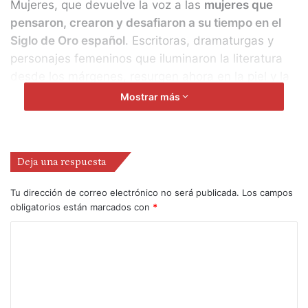
Mujeres, que devuelve la voz a las
mujeres que
pensaron, crearon y desafiaron a su tiempo en el
Siglo de Oro español
. Escritoras, dramaturgas y
personajes femeninos que iluminaron la literatura
desde los márgenes, resurgen ahora en la piel y la
voz de 21 actrices contemporáneas.
Mostrar más
Esta instalación, que
se podrá ver durante toda la
celebración del Festival
en el Espacio de Arte
Deja una respuesta
Contemporáneo de Almagro, se compone de piezas
en las que intervienen (por orden alfabético) María
Tu dirección de correo electrónico no será publicada.
Los campos
Adánez, Anabel Alonso, Mamen Camacho, Silvia de
obligatorios están marcados con
*
Pé, Eva del Palacio, Nuria Gallardo, Cayetana
Guillén-Cuervo, Paula Iwasaki, Rosa León, Gloria
Muñoz, Adriana Ozores, Amparo Pamplona, Pepa
Pedroche, Marta Poveda, Miriam Queba, Alba
Recondo, Carolina Rubio, Eva Rufo, Clara Sanchis,