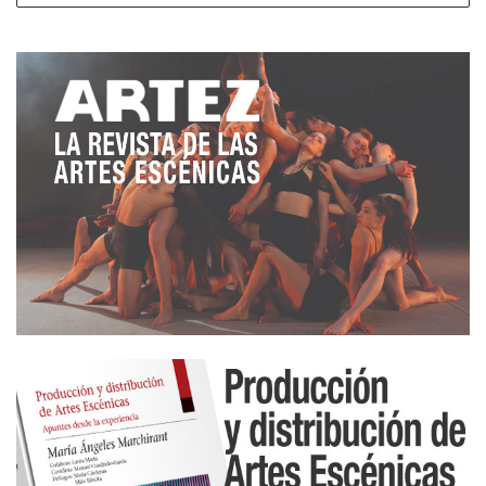
muchas autoras, el convento fue un refugio; la
pluma, un acto de afirmación; y el teatro, una
manera de hacerse oír.
En palabras de
Irene Pardo
, directora del Festival y
creadora de la instalación, «en el museo de Arte
contemporáneo proponemos un espacio tranquilo,
relajado, fresco, para poder escuchar y apreciar las
voces de nuestras Genias, las del pasado y las del
presente. Dice la Real Academia Española que
«genio» se emplea en el español general culto
únicamente como nombre masculino. La forma
«genia» apenas se documenta, y solo de manera
ocasional, en registros coloquiales. Así que no
encuentro un contexto más pertinente que este
Festival —que pone luz en los márgenes, en lo que
parecía inamovible, en lo que se resiste a los