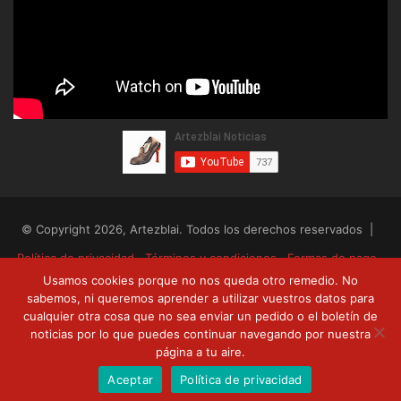
© Copyright 2026, Artezblai. Todos los derechos reservados |
Política de privacidad
Términos y condiciones
Formas de pago
Usamos cookies porque no nos queda otro remedio. No
Envíos y devoluciones
sabemos, ni queremos aprender a utilizar vuestros datos para
cualquier otra cosa que no sea enviar un pedido o el boletín de
RSS
Facebook
Twitter
YouTube
noticias por lo que puedes continuar navegando por nuestra
página a tu aire.
Aceptar
Política de privacidad