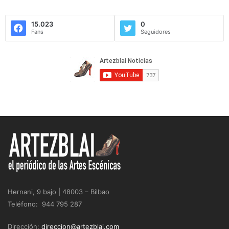
15.023
0
Fans
Seguidores
Hernani, 9 bajo | 48003 – Bilbao
Teléfono: 944 795 287
Dirección:
direccion@artezblai.com