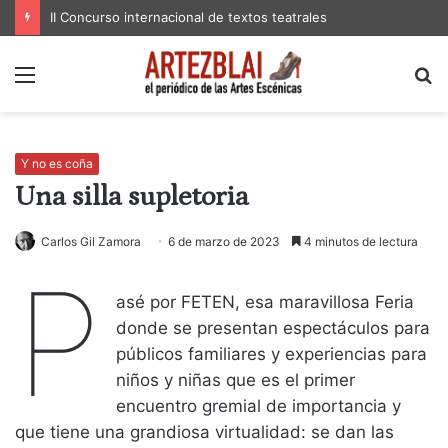
II Concurso internacional de textos teatrales
Menú
B
p
Y no es coña
Una silla supletoria
Carlos Gil Zamora
6 de marzo de 2023
4 minutos de lectura
P
asé por FETEN, esa maravillosa Feria
donde se presentan espectáculos para
públicos familiares y experiencias para
niños y niñas que es el primer
encuentro gremial de importancia y
que tiene una grandiosa virtualidad: se dan las