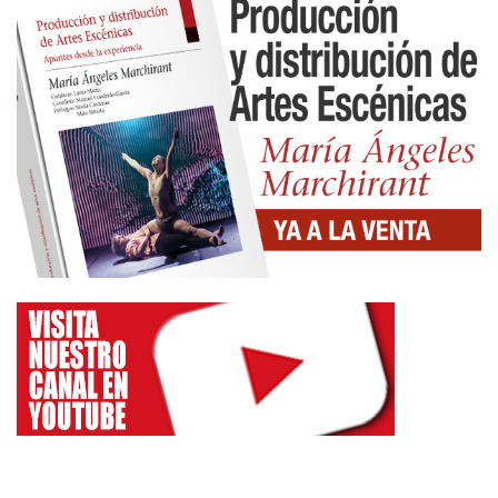
relacionarse con unos públicos diferentes, asunto
que debería preocupar a las autoridades
competentes, si es que lo fueran.
La otra noche en el Teatro del Barrio, sala que
frecuento gracias a la generosidad de sus
cooperativistas, responsables y artistas, viví una de
esas experiencias inolvidables. Se ofrecía
“Encerrona”, un magnífico espectáculo de Pepe
Viyuela, potentísimo, fascinante, con algunos de
sus números clásicos, que se convierten en dos
horas de una intensidad desbordante. Está en
plena forma, es capaz de mantener la atención
desde el segundo uno, hasta que se va, como
quien no quiere la cosa. Se da la circunstancia que
yo vi a Pepe Viyuela, cuando ese teatro se llamaba
Sala Triángulo, era, justo la mitad que ahora en