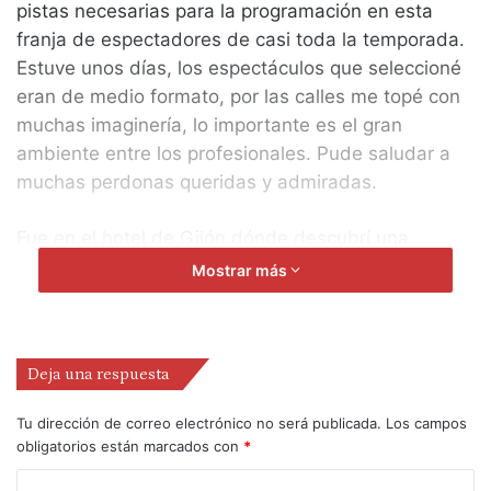
pistas necesarias para la programación en esta
franja de espectadores de casi toda la temporada.
Estuve unos días, los espectáculos que seleccioné
eran de medio formato, por las calles me topé con
muchas imaginería, lo importante es el gran
ambiente entre los profesionales. Pude saludar a
muchas perdonas queridas y admiradas.
Fue en el hotel de Gijón dónde descubrí una
circunstancia temida, sospechada por mis fugas
Mostrar más
metodológicas, y es que alguien con el que
coincido en tantos lugares me pregunta sobre un
espectáculo al que él me proporcionó una
Deja una respuesta
invitación. Y me espeta solemne que no había
dicho nada y que entendía que no me había
Tu dirección de correo electrónico no será publicada.
Los campos
gustado. Es de los que sabe que tengo una
obligatorios están marcados con
*
estructura de defensa de la coherencia que es no