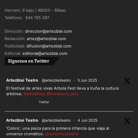
caída económica. Gente que ama el teatro, que se
Hernani, 9 bajo | 48003 – Bilbao
arriesga, que se lanza. Y me parece que empiezan
Teléfono: 944 795 287
a existir públicos que buscan esa relación con el
Teatro. Y eso es un buen síntoma. O así lo veo yo
Dirección:
direccion@artezblai.com
desde mi silla supletoria.
Redacción:
artez@artezblai.com
Publicidad:
difusion@artezblai.com
Editorial:
editorial@artezblai.com
Síguenos en Twitter
ar
Artezblai Teatro
@artezblaiteatro
·
5 Jun 2025
El festival de artes vivas Arbola Fest lleva a Iruña la cultura
arbórea.
#arbolafest
@Pamplona_ayto
Twitter
ar
Artezblai Teatro
@artezblaiteatro
·
4 Jun 2025
'Colors', una pieza para la primera infancia que viaja al
universo cromático.
@autenticateatro