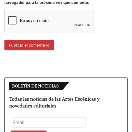
navegador para la próxima vez que comente.
yo abogo por la reflexión pausada, no la impresión
y su manifestación a partir de ocurrencias. Ello me
lleva a esforzarme en esos comentarios y, en
ocasiones, por circunstancias temporales, me
guardo opiniones de obras y espectáculos para
comentar en estas homilías luneras, pero siempre,
por razones de instinto periodístico acaban
contaminándose por cuestiones de política teatral o
de sus ausencia que se convierten en asuntos
colaterales que me atrapan y no soy capaz de
liberarme.
BOLETÍN DE NOTICIAS
Para seguir con el tema de estas semanas
Todas las noticias de las Artes Escénicas y
pasadas. Me han comentado los extras que cobra
novedades editoriales
Alfredo Sanzol en el CDN, además de sus buen
sueldo mensual por cada escritura de un texto y
cada dirección. Cuando los compruebe