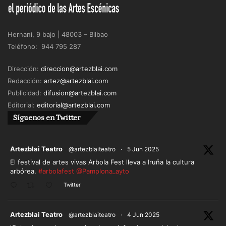
Hernani, 9 bajo | 48003 – Bilbao
Teléfono: 944 795 287
Dirección:
direccion@artezblai.com
Redacción:
artez@artezblai.com
Publicidad:
difusion@artezblai.com
Editorial:
editorial@artezblai.com
Síguenos en Twitter
ar
Artezblai Teatro
@artezblaiteatro
·
5 Jun 2025
El festival de artes vivas Arbola Fest lleva a Iruña la cultura
arbórea.
#arbolafest
@Pamplona_ayto
Twitter
ar
Artezblai Teatro
@artezblaiteatro
·
4 Jun 2025