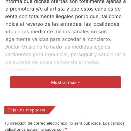
informa que dichas ofertas son totalmente ajenas a
la promotora y/o al artista y que estos canales de
venta son totalmente ilegales por lo que, tal como
indica al reverso de las entradas, las localidades
adquiridas mediante dichos canales no son
legalmente validas para acceder al concierto.
Doctor Music ha tomado las medidas legales
pertinentes para denunciar, perseguir y sancionar a
los autores de estas ventas de entradas
fraudulentas.
Rogamos la máxima difusión de esta nota a fin de
Mostrar más
alertar al público.
Un saludo
Alex Saiz
Area de Promoción
Deja una respuesta
Tu dirección de correo electrónico no será publicada.
Los campos
obligatorios están marcados con
*