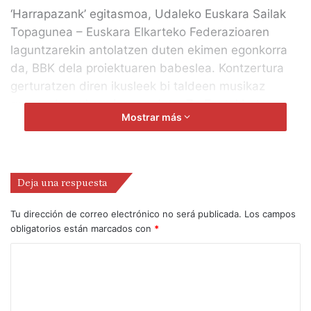
‘Harrapazank’ egitasmoa, Udaleko Euskara Sailak
Topagunea – Euskara Elkarteko Federazioaren
laguntzarekin antolatzen duten ekimen egonkorra
da, BBK dela proiektuaren babeslea. Kontzertura
gerturatzen diren ikusleek bi taldeen musikaz
gozatzeko aukera izango dute, Ze Esatek! eta
Mostrar más
Enkore, hain zuzen.
Ze Esatek! taldeak egiten duen musika
proposamenak jaia eta dantza batzen ditu..
Deja una respuesta
Alaitasuna, bozkarioa, bizipoza eta goraldi izugarria
eragiten dizu Ze Esatek! taldearen musikak.
Tu dirección de correo electrónico no será publicada.
Los campos
Musikaren mugimendu bizkorrek kutsatu egiten
obligatorios están marcados con
*
dute berehala. Ondorioa: alaitasuna musika
bihurtzen dute. Ska, reggaea, zingaroa eta rocka
festa giroan.