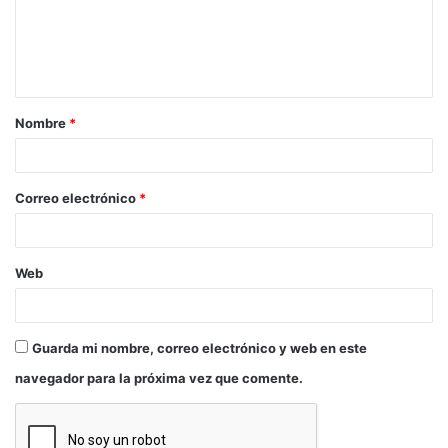
www.myspace.com/zeesatektaldea
Enkore, bestalde, 2009an Bilbo hirian sortutako
rock talde gaztea da. Ibilbide labur honetan EP bi
kaleratu dituzte («Multiplo Komunetako Txikiena»
Nombre
*
eta «Zatitzaile Komunetako Handiena»). Bestetik,
Bilboko Udalaren Euskara Sailak antolatzen duen
gazteentzako Harrapazank aisialdi zirkuituaren
Correo electrónico
*
kanta sortu dute, «Zer Garen» izena daukan singlea
hain zuzen ere. Kanta honetan Zea Mays taldeko
Aiora Renteriaren kolaborazioa izan dute.
Web
Lan hauek guztiak aurkezten Euskal Herritik
zuzenean jotzen izan dira eta zenbait lehiaketatan
Guarda mi nombre, correo electrónico y web en este
finalista eta sarituak izan dira: Barakaldo Pop-Rock
navegador para la próxima vez que comente.
2010 lehiaketa nazionala; 2010eko Banden Lehia;
XIX. Gaztea Maketa Lehiaketa; etab.