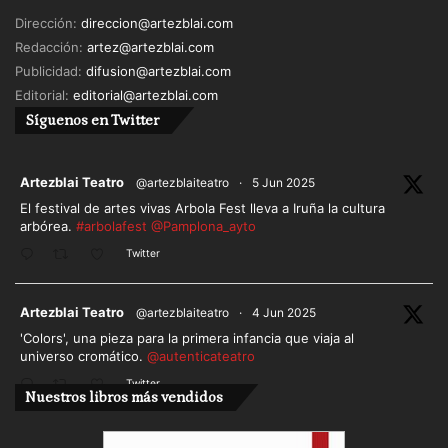
Dirección:
direccion@artezblai.com
Redacción:
artez@artezblai.com
Publicidad:
difusion@artezblai.com
Editorial:
editorial@artezblai.com
Síguenos en Twitter
ar
Artezblai Teatro
@artezblaiteatro
·
5 Jun 2025
El festival de artes vivas Arbola Fest lleva a Iruña la cultura
arbórea.
#arbolafest
@Pamplona_ayto
Twitter
ar
Artezblai Teatro
@artezblaiteatro
·
4 Jun 2025
'Colors', una pieza para la primera infancia que viaja al
universo cromático.
@autenticateatro
Twitter
Nuestros libros más vendidos
Cargar más