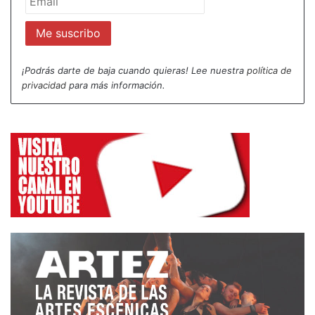
Y es la finura del trazo de esa deixis verbal y
gestual, junto a la escucha profunda y a la conexión
entre Sofia Dias y Vítor Roriz, lo que nos aproxima
¡Podrás darte de baja cuando quieras! Lee nuestra
política de
con sencillez la complejidad de esta historia mítica.
privacidad
para más información.
Toda la acción verbal es como una didascalia.
«António dice…
Cleópatra dice…
António ve…
Cleópatra ve…
António se aleja…