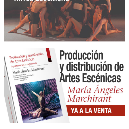
Cleópatra sonríe…»
La ritmicidad del texto se basa en la recurrencia
musical de los nombres y de la estructura y
extensión de las frases, rozando maneras versales.
Hay momentos de estribillo en la descripción de las
acciones virtuales de los personajes referidos.
«Cleópatra abre los ojos.
Cleópatra siente el olor de António.
Cleópatra piensa… António.»
Un disco de vinilo, con la carátula de la funda,
apoyada al pie del tocadiscos, nos muestra las