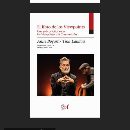
repetir y variar, progresivamente, palabras por
conexión homofónica. La formación y deformación
verbal, llevando de una palabra a otra próxima,
contagia la expresión facial y corporal de la
emoción y la actitud que implica la nueva palabra
que emerge del juego rítmico de repetición-
variación.
La escucha y la ritmicidad en la disposición de los
tiempos y duraciones hace surgir una dramaturgia
musical que va acompañada por las inflexiones de
la luz.
En conjunto, ANTÓNIO E CLEÓPATRA de Tiago
Rodrigues se nos presenta como un poema
escénico en el que las palabras y los gestos
danzan alrededor de una historia mítica de amor