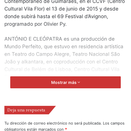
Contemporáneo de Guimarães, en el CCVF (Centro
Cultural Vila Flor) el 13 de junio de 2015 y desde
donde subirá hasta el 69 Festival d’Avignon,
programado por Olivier Py.
ANTÓNIO E CLEÓPATRA es una producción de
Mundo Perfeito, que estuvo en residencia artística
en Teatro do Campo Alegre, Teatro Nacional São
João y alkantara, en coproducción con el Centro
Cultural de Belém de Lisboa, Centro Cultural Vila
Flor de Guimarães y el festival Temps d’Images.
Mostrar más
El espectáculo se abre con la descripción de una
escena entre António y Cleópatra por parte de los
coreógrafos, bailarines y actores, SOFIA DIAS y
Deja una respuesta
VÍTOR RORIZ.
Tu dirección de correo electrónico no será publicada.
Los campos
El régimen textual descriptivo se instalará en todo
obligatorios están marcados con
*