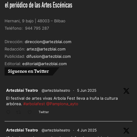
amantes se trufa con los condicionantes políticos
de una Roma y un Egipto imperiales e inflexibles al
sentimiento.
Hernani, 9 bajo | 48003 – Bilbao
Teléfono: 944 795 287
«Y tú dices: ¿Y cómo es su caminar?
Dirección:
direccion@artezblai.com
Redacción:
artez@artezblai.com
Y tú dices: ¿La amas?»
Publicidad:
difusion@artezblai.com
Editorial:
editorial@artezblai.com
El texto hibrida discurso indirecto y discurso
Síguenos en Twitter
directo, y vuelve a la textura didascálica que
mantiene la dimensión épica y mítica de estos
ar
Artezblai Teatro
personajes que no consiguieron casar sentimientos
@artezblaiteatro
·
5 Jun 2025
El festival de artes vivas Arbola Fest lleva a Iruña la cultura
y conveniencias.
arbórea.
#arbolafest
@Pamplona_ayto
Twitter
El espectáculo hace danzar la epopeya en las
voces y en los gestos indiciares.
ar
Artezblai Teatro
@artezblaiteatro
·
4 Jun 2025