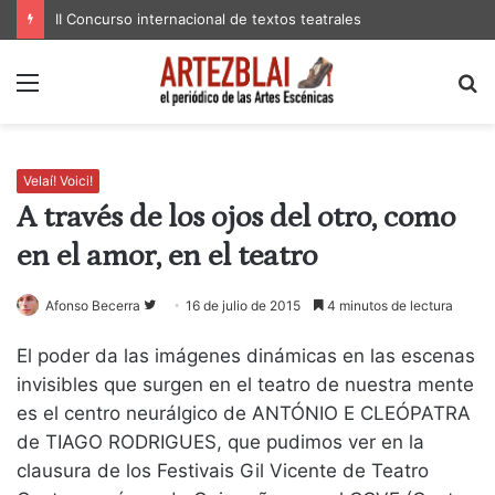
II Concurso internacional de textos teatrales
Menú
B
p
Velaí! Voici!
A través de los ojos del otro, como
en el amor, en el teatro
Follow
Afonso Becerra
16 de julio de 2015
4 minutos de lectura
on
El poder da las imágenes dinámicas en las escenas
Twitter
invisibles que surgen en el teatro de nuestra mente
es el centro neurálgico de ANTÓNIO E CLEÓPATRA
de TIAGO RODRIGUES, que pudimos ver en la
clausura de los Festivais Gil Vicente de Teatro