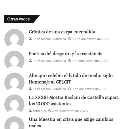
imágenes de Richard Burton y Elizabeth Taylor en
el film de Mankiewicz titulado «Cleopatra». Sofia y
Vítor ponen fragmentos de la banda sonora de la
Otras voces
película para hacer las transiciones entre las
estrofas del espectáculo.
Crónica de una carpa encendida
José Manuel Villafaina
30 de diciembre de 2025
Vítor describe los movimientos, los sentimientos y
lo que dice Cleópatra. Sofia mueve a António.
Poética del desgarro y la resistencia
José Manuel Villafaina
9 de diciembre de 2025
La actriz y el actor se mueven encima de un
enorme tapiz gris, cuyo color hace aguas en
Almagro celebra el latido de medio siglo:
Homenaje al CELCIT
diferentes tonalidades. Este tapiz va desde el
José Manuel Villafaina
9 de diciembre de 2025
proscenio elevándose hacia lo alto del foro del
La XXXIII Mostra Reclam de Castelló supera
escenario y constituyendo un lugar fuera del tiempo
los 13.000 asistentes
y del espacio, un lugar abstracto en el que se
Artezblai
2 de diciembre de 2025
pueden proyectar imágenes, sueños, e incluso,
Una Muestra en crisis que exige cambios
pesadillas. La presencia de un enorme móvil de
reales
tres ramas de las que penden cuatro círculos