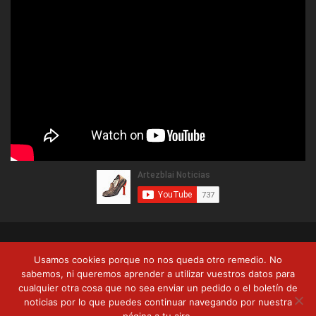
© Copyright 2026, Artezblai. Todos los derechos reservados |
Usamos cookies porque no nos queda otro remedio. No
Política de privacidad
Términos y condiciones
Formas de pago
sabemos, ni queremos aprender a utilizar vuestros datos para
cualquier otra cosa que no sea enviar un pedido o el boletín de
Envíos y devoluciones
noticias por lo que puedes continuar navegando por nuestra