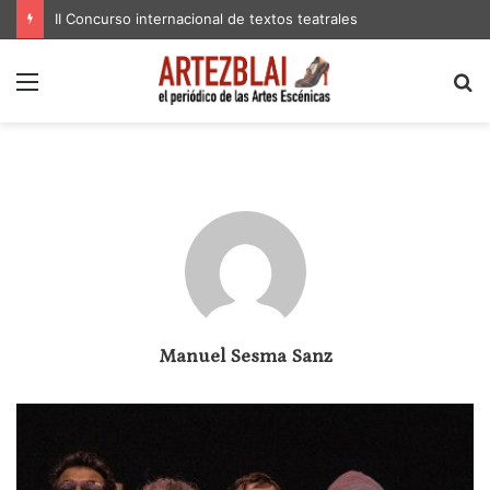
II Concurso internacional de textos teatrales
Menú
B
p
Manuel Sesma Sanz