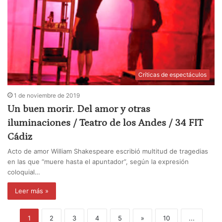
Críticas de espectáculos
1 de noviembre de 2019
Un buen morir. Del amor y otras
iluminaciones / Teatro de los Andes / 34 FIT
Cádiz
Acto de amor William Shakespeare escribió multitud de tragedias
en las que “muere hasta el apuntador”, según la expresión
coloquial…
Leer más »
1
2
3
4
5
»
10
...