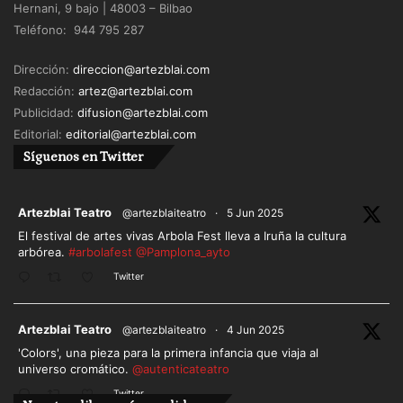
Hernani, 9 bajo | 48003 – Bilbao
Teléfono: 944 795 287
Dirección:
direccion@artezblai.com
Redacción:
artez@artezblai.com
Publicidad:
difusion@artezblai.com
Editorial:
editorial@artezblai.com
Síguenos en Twitter
ar
Artezblai Teatro
@artezblaiteatro
·
5 Jun 2025
El festival de artes vivas Arbola Fest lleva a Iruña la cultura
arbórea.
#arbolafest
@Pamplona_ayto
Twitter
ar
Artezblai Teatro
@artezblaiteatro
·
4 Jun 2025
'Colors', una pieza para la primera infancia que viaja al
universo cromático.
@autenticateatro
Twitter