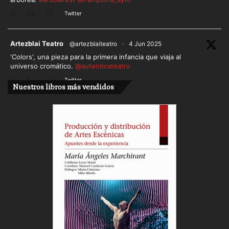
Twitter
ar
Artezblai Teatro
@artezblaiteatro
·
4 Jun 2025
'Colors', una pieza para la primera infancia que viaja al
universo cromático.
@autenticateatro
Twitter
Nuestros libros más vendidos
Cargar más