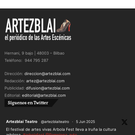
Hernani, 9 bajo | 48003 – Bilbao
Teléfono: 944 795 287
Dirección:
direccion@artezblai.com
Redacción:
artez@artezblai.com
Publicidad:
difusion@artezblai.com
Editorial:
editorial@artezblai.com
Síguenos en Twitter
ar
Artezblai Teatro
@artezblaiteatro
·
5 Jun 2025
El festival de artes vivas Arbola Fest lleva a Iruña la cultura
arbórea.
#arbolafest
@Pamplona_ayto