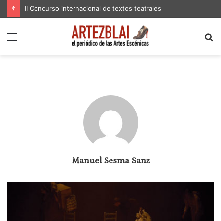
II Concurso internacional de textos teatrales
Menú
B
p
Manuel Sesma Sanz