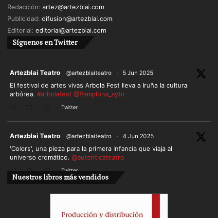
Redacción:
artez@artezblai.com
Publicidad:
difusion@artezblai.com
Editorial:
editorial@artezblai.com
Síguenos en Twitter
ar
Artezblai Teatro
@artezblaiteatro
·
5 Jun 2025
El festival de artes vivas Arbola Fest lleva a Iruña la cultura
arbórea.
#arbolafest
@Pamplona_ayto
Twitter
ar
Artezblai Teatro
@artezblaiteatro
·
4 Jun 2025
'Colors', una pieza para la primera infancia que viaja al
universo cromático.
@autenticateatro
Twitter
Nuestros libros más vendidos
Cargar más