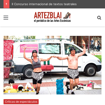
II Concurso internacional de textos teatrales
Menú
B
p
Críticas de espectáculos