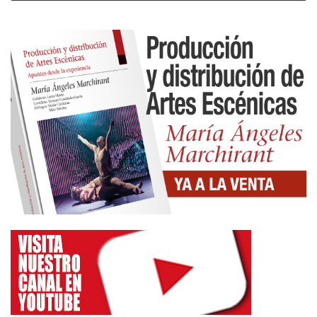
Puesta en escena poética y sencilla. Es un juego
escénico maravilloso con un diálogo permanente
tanto verbal como imaginativo y emocional con el
público que se convierte en cómplice. La
dramaturgia y la puesta en escena presentan el
acto de la almoneda que es el juego de la
decadencia económica y espiritual. Ha llegado el
momento de cambiar de actividad laboral. Hay que
dedicarse a vender salchichas –la restauración es
una gran salida de los artistas– que se van a rifar.
El espectáculo juega a hacer teatro dentro del
teatro. Se realizan varias escenas donde parodian
sus recordadas intervenciones como extras en
películas y teatros. Los dos intérpretes adoptan el
rol del clown en el improvisado circo callejero. Las
equivocaciones, las malas imitaciones de aquellos