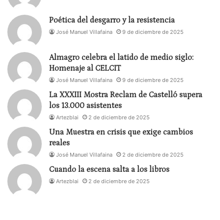
proceso del devenir.
Poética del desgarro y la resistencia
Manuel Sesma Sanz
José Manuel Villafaina
9 de diciembre de 2025
Espectáculo
: Sefiní.
Dramaturgia
: Rubén Ontiveros
Almagro celebra el latido de medio siglo:
y Santi Ugalde.
Actores
: Santi Ugalde y Mila
Homenaje al CELCIT
Espiga.
Director
: Javi Alonso. Compañía Trapu
José Manuel Villafaina
9 de diciembre de 2025
Zaharra. Plaza de la Catedral del Cádiz.
34 Festival
La XXXIII Mostra Reclam de Castelló supera
Iberoamericano de Teatro de Cádiz
.
los 13.000 asistentes
Artezblai
2 de diciembre de 2025
Una Muestra en crisis que exige cambios
reales
José Manuel Villafaina
2 de diciembre de 2025
Cuando la escena salta a los libros
Artezblai
2 de diciembre de 2025