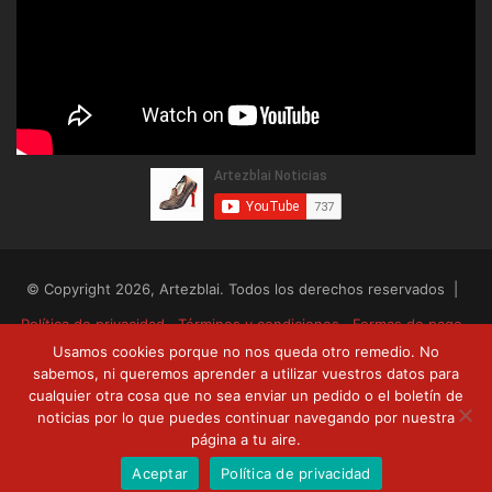
© Copyright 2026, Artezblai. Todos los derechos reservados |
Política de privacidad
Términos y condiciones
Formas de pago
Usamos cookies porque no nos queda otro remedio. No
Envíos y devoluciones
sabemos, ni queremos aprender a utilizar vuestros datos para
cualquier otra cosa que no sea enviar un pedido o el boletín de
RSS
Facebook
Twitter
YouTube
noticias por lo que puedes continuar navegando por nuestra
página a tu aire.
Aceptar
Política de privacidad