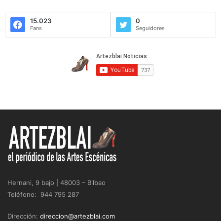
15.023
0
Fans
Seguidores
Hernani, 9 bajo | 48003 – Bilbao
Teléfono: 944 795 287
Dirección:
direccion@artezblai.com