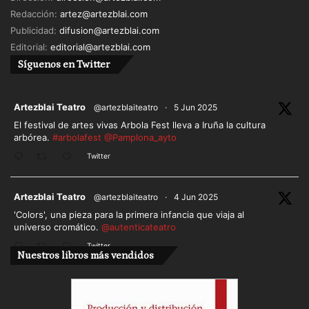
Redacción:
artez@artezblai.com
Publicidad:
difusion@artezblai.com
Editorial:
editorial@artezblai.com
Síguenos en Twitter
ar
Artezblai Teatro
@artezblaiteatro
·
5 Jun 2025
El festival de artes vivas Arbola Fest lleva a Iruña la cultura
arbórea.
#arbolafest
@Pamplona_ayto
Twitter
ar
Artezblai Teatro
@artezblaiteatro
·
4 Jun 2025
'Colors', una pieza para la primera infancia que viaja al
universo cromático.
@autenticateatro
Twitter
Nuestros libros más vendidos
Cargar más