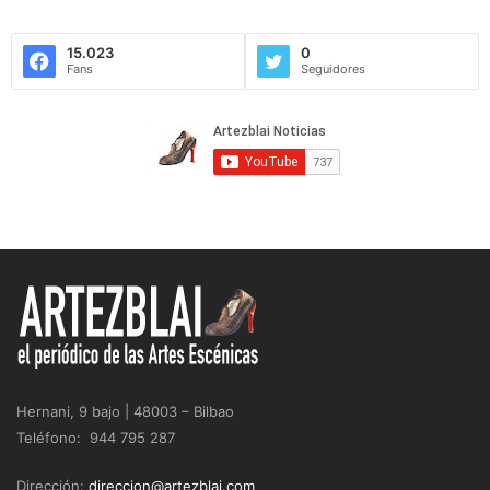
15.023
0
Fans
Seguidores
Hernani, 9 bajo | 48003 – Bilbao
Teléfono: 944 795 287
Dirección:
direccion@artezblai.com