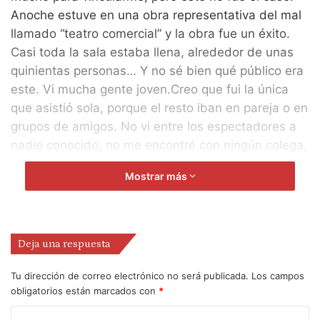
Anoche estuve en una obra representativa del mal
llamado “teatro comercial” y la obra fue un éxito.
Casi toda la sala estaba llena, alrededor de unas
quinientas personas… Y no sé bien qué público era
este. Vi mucha gente joven.Creo que fui la única
que asistió sola, porque el resto iban en pareja o en
grupos de amigos. No vi entre los espectadores a
nadie conocido, no me encontré con ningún colega,
lo que me hizo pensar que este espectáculo no era
Mostrar más
teatro para los teatreros.
Cuando llego a ese tipo de contextos, a obras de
teatro en las que no me encuentro a nadie, siento
Deja una respuesta
cierta satisfacción. Tendré que pensar mejor por
qué, pues al menos por ahora no lo tengo claro. En
Tu dirección de correo electrónico no será publicada.
Los campos
obligatorios están marcados con
*
todo caso, no sé bien de dónde salió tanta gente
interesada en ir a ver teatro un sábado por la