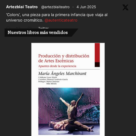
ar
Artezblai Teatro
@artezblaiteatro
·
4 Jun 2025
'Colors', una pieza para la primera infancia que viaja al
universo cromático.
@autenticateatro
Twitter
Nuestros libros más vendidos
Cargar más