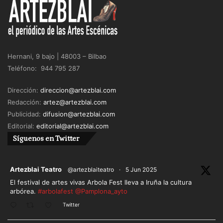
Hernani, 9 bajo | 48003 – Bilbao
Teléfono: 944 795 287
Dirección:
direccion@artezblai.com
Redacción:
artez@artezblai.com
Publicidad:
difusion@artezblai.com
Editorial:
editorial@artezblai.com
Síguenos en Twitter
ar
Artezblai Teatro
@artezblaiteatro
·
5 Jun 2025
El festival de artes vivas Arbola Fest lleva a Iruña la cultura
arbórea.
#arbolafest
@Pamplona_ayto
Twitter