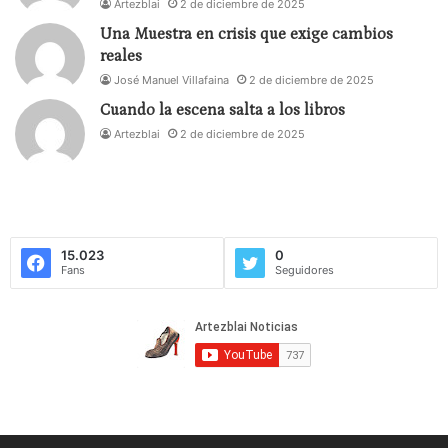
Artezblai
2 de diciembre de 2025
bien alimentado por las subvenciones, se queda a
Una Muestra en crisis que exige cambios
mitad de camino” (ABC, 26-5-95).
reales
José Manuel Villafaina
2 de diciembre de 2025
Y no digamos de los golpes de pecho, hace tres
Cuando la escena salta a los libros
años, presumiendo en foros y medios de intelectual
Artezblai
2 de diciembre de 2025
de izquierdas -homenajeando a Margarita Xirgu- y,
después, colocando a la americana una alfombra
roja en la entrada del teatro romano, como
pasarela para artistas y autoridades (único detalle
aportado al festival), ignorando tal vez que la idea
15.023
0
Fans
Seguidores
podría suscribirla con mucho regodeo la derecha
más rancia.
En fin, esta tierra tiene también muchos aprendices
de brujo que llegan al teatro por otras urgencias.
Este, que se ha cargado las producciones
extremeñas en el Festival, de compañías que