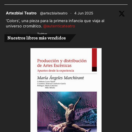
pues por donde pasa se ve que va dejando la
huella del caballo de Atila, metiendo la pata.
ar
Artezblai Teatro
@artezblaiteatro
·
4 Jun 2025
'Colors', una pieza para la primera infancia que viaja al
universo cromático.
@autenticateatro
Twitter
Nuestros libros más vendidos
Cargar más