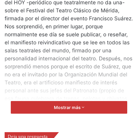
del HOY -periódico que teatralmente no da una-
sobre el Festival del Teatro Clásico de Mérida,
firmada por el director del evento Francisco Suárez.
Nos sorprendió, en primer lugar, porque
normalmente ese día se suele publicar, o reseñar,
el manifiesto reivindicativo que se lee en todos las
salas teatrales del mundo, firmado por una
personalidad internacional del teatro. Después, nos
sorprendió menos porque el escrito de Suárez, que
no era el invitado por la Organización Mundial del
Teatro, era el artificioso manifiesto de interés
personal ante sus jefes del Patronato (propio de
esa fauna culebrera de trepas, pelotas y chivatos
difícil de erradicar -que diría el poeta Álvarez
Mostrar más
Buiza-) que esgrimía para justificar los millonarios
presupuestos que había solicitado, y de paso para
arremeter, contra quienes han cuestionado
Deja una respuesta