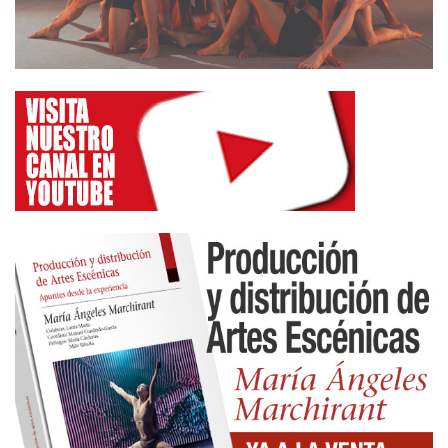
Lo que aquí indigna de este director, que da más
pena que risa en sus declaraciones, es su
fanfarronería. Para quienes lo conocemos desde
sus inicios teatrales, si sacamos a relucir su
verdadera trayectoria de fiascos y tropelías
teatrales, esta revista no tiene páginas suficientes.
Uno mismo, para que el susodicho empiece a tapar
la bocaza de mentiroso, puedo recordarle algunos
ejemplos, como el fracaso de “Persecución”, su
primera dirección profesionalizada en 1978, donde
el cantante El Lebrijano lo dejó plantado en la
segunda función. O poco después, en el embrollo
con “Amargo”, donde el conocido coreógrafo Mario
Maya casi lo lleva a los tribunales por plagio. Pero
el más sonado fue el espectáculo-gala de apertura
del carnaval de Las Palmas, una versión del cuento