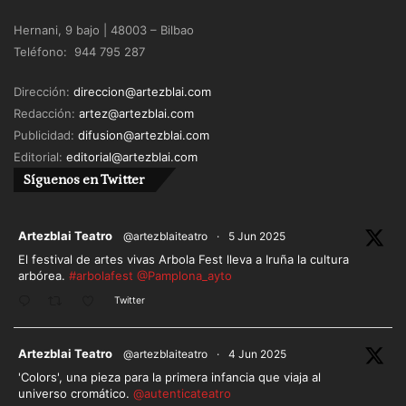
Hernani, 9 bajo | 48003 – Bilbao
Teléfono: 944 795 287
Dirección:
direccion@artezblai.com
Redacción:
artez@artezblai.com
Publicidad:
difusion@artezblai.com
Editorial:
editorial@artezblai.com
Síguenos en Twitter
ar
Artezblai Teatro
@artezblaiteatro
·
5 Jun 2025
El festival de artes vivas Arbola Fest lleva a Iruña la cultura
arbórea.
#arbolafest
@Pamplona_ayto
Twitter
ar
Artezblai Teatro
@artezblaiteatro
·
4 Jun 2025
'Colors', una pieza para la primera infancia que viaja al
universo cromático.
@autenticateatro