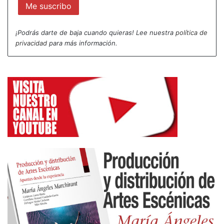
puede ser la veleidad de aparentar algo, el deseo
de gustar o una conciencia de la mirada del otro,
¡Podrás darte de baja cuando quieras! Lee nuestra
política de
de la otra, que falsea la dirección del gesto, le hace
privacidad
para más información.
desviarse y lo estropea. En resumen, el
desplazamiento de su centro de gravedad por la
psicología y la intención acaba por velar el
movimiento.
Kleist descubrió en las marionetas la manifestación
de la gracia en el gesto porque los muñecos están
exentos de afectación y psicología.
La gracia en el movimiento es un asunto central
para la bailarina, el bailarín, la actriz, el actor, en su
trabajo, y por qué no, también para la persona en
su interacción cotidiana. ¿No es acaso esta gracia
singular la que nos hace guapas/os más allá de los