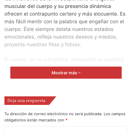
muscular del cuerpo y su presencia dinámica
ofrecen el contrapunto certero y más elocuente. Es
más fácil mentir con la palabra que engañar con el
cuerpo. Éste siempre delata nuestros estados
emocionales, refleja nuestros deseos y miedos,
proyecta nuestras filias y fobias.
El cuerpo, en su integridad, incluyendo la cualidad
vocal, vibra en el entorno en el que se encuentra
Mostrar más
inmerso. Se adapta, se acomoda, se amolda, o
ejerce la actitud exacta para modificar el contexto.
Quizás los únicos momentos en los que
Deja una respuesta
detectamos anomalías expresivas en nuestro
movimiento corporal es cuando nos vemos con
Tu dirección de correo electrónico no será publicada.
Los campos
poses y gestos en fotografías o grabaciones
obligatorios están marcados con
*
audiovisuales. En esos momentos de