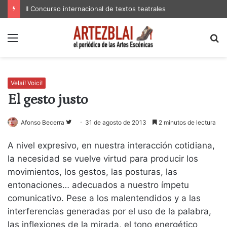
II Concurso internacional de textos teatrales
Menú
B
p
Velaí! Voici!
El gesto justo
Follow
Afonso Becerra
31 de agosto de 2013
2 minutos de lectura
on
A nivel expresivo, en nuestra interacción cotidiana,
Twitter
la necesidad se vuelve virtud para producir los
movimientos, los gestos, las posturas, las
entonaciones… adecuados a nuestro ímpetu
comunicativo. Pese a los malentendidos y a las
interferencias generadas por el uso de la palabra,
las inflexiones de la mirada, el tono energético