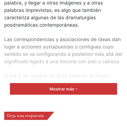
palabra, y llegar a otras imágenes y a otras
palabras imprevistas, es algo que también
caracteriza algunas de las dramaturgias
posdramáticas contemporáneas.
Las correspondencias y asociaciones de ideas dan
lugar a acciones yuxtapuestas o contiguas cuyo
sentido se va configurando a posteriori más allá del
significado ligado a una historia con pies y cabeza.
El día 5 de octubre de 2014 asistí en el Teatro
Carlos Alberto de O Porto a un prodigioso
Mostrar más
espectáculo titulado ALBERTINE, O CONTINENTE
CELESTE, con texto y dirección de GONÇALO
WADDINGTON, en el que la dramaturgia, basada en
los diarios de Marcel Proust y en su mítica novela
Deja una respuesta
En busca del tiempo perdido, recoge el