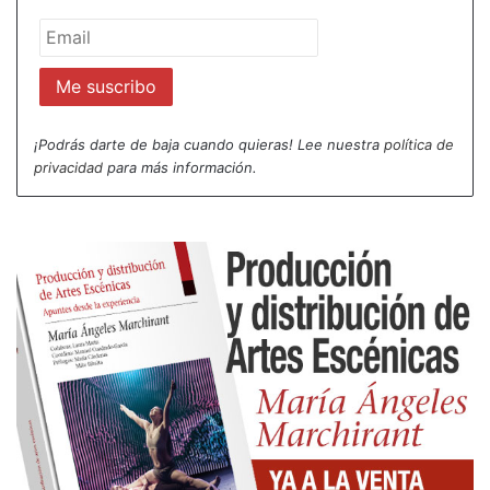
Poco a poco, tras el monólogo del alter ego de
Proust se adivina la angustia provocada por la
desaparición de Albertine. «A norte, o amor da
minha vida, Albertine.»
¡Podrás darte de baja cuando quieras! Lee nuestra
política de
La actriz-espectadora, entonces, se nos antoja
privacidad
para más información.
espectro del alter ego de Albertine, la pasión
truncada. El detonante de toda la rica verborrea
con la que nos seduce Marcel Proust, de toda la
rica verborrea, llena de fuegos de artificio y
asociaciones acrobáticas deliciosas con las que,
quizás, está intentando saldar, conjurar, tapar,
cicatrizar, sanar el dolor causado por la entropía, el
caos, que el tiempo produjo en su relación. El
tiempo que se llevó a Albertine de su lado. El
tiempo que desde el presente lo catapulta a un
pasado feliz y convulso a la vez.