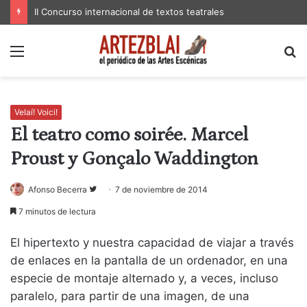
II Concurso internacional de textos teatrales
Menú
B
p
Velaí! Voici!
El teatro como soirée. Marcel
Proust y Gonçalo Waddington
Follow
Afonso Becerra
7 de noviembre de 2014
on
7 minutos de lectura
Twitter
El hipertexto y nuestra capacidad de viajar a través
de enlaces en la pantalla de un ordenador, en una
especie de montaje alternado y, a veces, incluso
paralelo, para partir de una imagen, de una