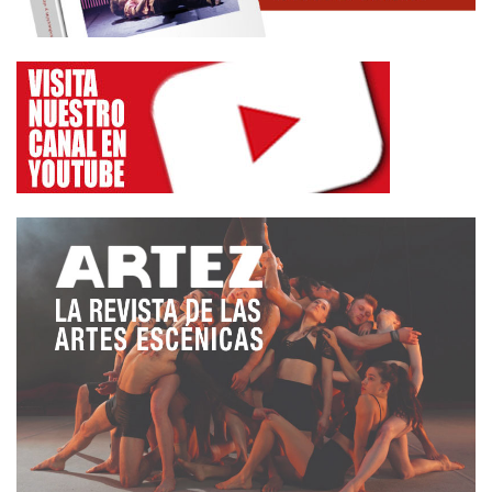
En sus palabras se cuela Albertine, la evocación de
Albertine, entre digresiones luciferinas que nos
describen las trayectorias elípticas, parabólicas,
rectas de un cuerpo en caída.
La «soirée» es una fiesta y un juego metateatral en
el cual el actor-locutor hace un cómputo de los
minutos y mide los intervalos de su «speech»,
mientras utiliza contrastes temáticos y también
morfológicos al inserir expresiones y sintagmas en
inglés, en francés, en alemán.
A la izquierda del proscenio, en la misma línea en la
que se encuentra la butaca en la que se recuesta la
actriz-espectadora-Albertine, hay maquetas de
edificios semejantes a los del París de la época de
Proust y también de algunas estancias: una