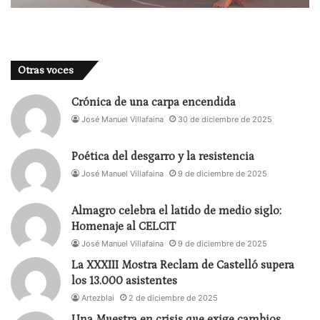
habitación señorial, un salón… Entre las maquetas,
algunos objetos, unos botines, una tetera, tazas,
un frasco de perfume rojo, guantes blancos…
Otras voces
El espacio escénico y la iluminación de Thomas
Crónica de una carpa encendida
Walgrave funcionan, también, de manera
José Manuel Villafaina
30 de diciembre de 2025
evocadora y lúdica, sin una reproducción realista,
sino a través de la metonimia y, sobre todo, del
Poética del desgarro y la resistencia
símbolo.
José Manuel Villafaina
9 de diciembre de 2025
Tres líneas paralelas de puertas yacen en el suelo.
Almagro celebra el latido de medio siglo:
Otros dos montones de puertas se apilan contra las
Homenaje al CELCIT
paredes desnudas del foro. No se trata, pues, de
José Manuel Villafaina
9 de diciembre de 2025
unas puertas que se abran a un espacio
La XXXIII Mostra Reclam de Castelló supera
practicable, sino de unas puertas simbólicas en la
los 13.000 asistentes
horizontal. Caminos de puertas en el suelo,
Artezblai
2 de diciembre de 2025
paralelas a la grada del público, que comunican con
Una Muestra en crisis que exige cambios