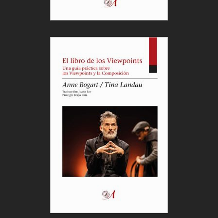
proscenio, dentro de la misma línea.
Las reflexiones sobre los orígenes del cosmos
como superación de la tendencia entrópica del
universo establecen asombrosas relaciones
asociativas con un núcleo temático que aún nos
resulta enigmático pero que tiene que ver con el
amor y la finitud.
El mundo remite a Albertine («o continente
celeste»). El cosmos, su formación y
funcionamiento, remiten a Albertine. Igual que la
magdalena embebida en té remite a otra
magdalena del pasado.
El monólogo ilustrativo-expositivo a los
espectadores, cabalgando en un flujo de