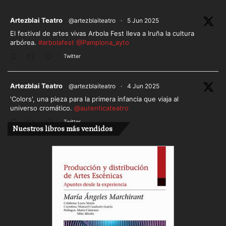
ar
Artezblai Teatro
@artezblaiteatro
·
5 Jun 2025
El festival de artes vivas Arbola Fest lleva a Iruña la cultura
arbórea.
#arbolafest
@Pamplona_ayto
Twitter
ar
Artezblai Teatro
@artezblaiteatro
·
4 Jun 2025
'Colors', una pieza para la primera infancia que viaja al
universo cromático.
@autenticateatro
Twitter
Nuestros libros más vendidos
Cargar más