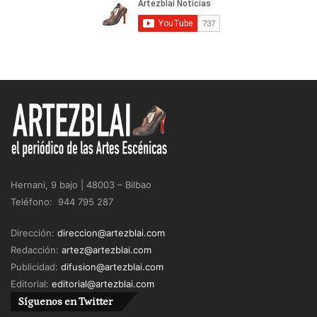
Hernani, 9 bajo | 48003 – Bilbao
Teléfono: 944 795 287
Dirección:
direccion@artezblai.com
Redacción:
artez@artezblai.com
Publicidad:
difusion@artezblai.com
Editorial:
editorial@artezblai.com
Síguenos en Twitter