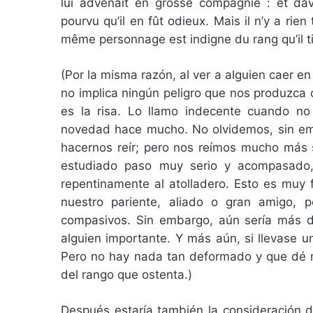
lui advenait en grosse compagnie : et davan
pourvu qu’il en fût odieux. Mais il n’y a rien
même personnage est indigne du rang qu’il ti
(Por la misma razón, al ver a alguien caer e
no implica ningún peligro que nos produzca 
es la risa. Lo llamo indecente cuando no
novedad hace mucho. No olvidemos, sin emb
hacernos reír; pero nos reímos mucho más 
estudiado paso muy serio y acompasado
repentinamente al atolladero. Esto es muy 
nuestro pariente, aliado o gran amigo, 
compasivos. Sin embargo, aún sería más d
alguien importante. Y más aún, si llevase u
Pero no hay nada tan deformado y que dé 
del rango que ostenta
.
)
Después estaría también la consideración d