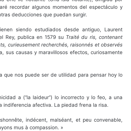
ntaré recordar algunos momentos del espectáculo y
e otras deducciones que puedan surgir.
 vienen siendo estudiados desde antiguo, Laurent
el Rey, publica en 1579 su
Traité du ris, contenant
ets, curieusement recherchés, raisonnés et observés
ia, sus causas y maravillosos efectos, curiosamente
a que nos puede ser de utilidad para pensar hoy lo
icidad a (“la laideur”) lo incorrecto y lo feo, a una
indiferencia afectiva. La piedad frena la risa.
shonnête, indécent, malséant, et peu convenable,
 soyons mus à compassion. »