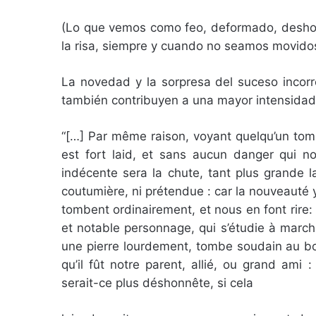
(Lo que vemos como feo, deformado, deshone
la risa, siempre y cuando no seamos movidos
La novedad y la sorpresa del suceso incorre
también contribuyen a una mayor intensidad de
“[…] Par même raison, voyant quelqu’un tomb
est fort laid, et sans aucun danger qui no
indécente sera la chute, tant plus grande la
coutumière, ni prétendue : car la nouveauté y
tombent ordinairement, et nous en font rire
et notable personnage, qui s’étudie à march
une pierre lourdement, tombe soudain au bourb
qu’il fût notre parent, allié, ou grand ami
serait-ce plus déshonnête, si cela