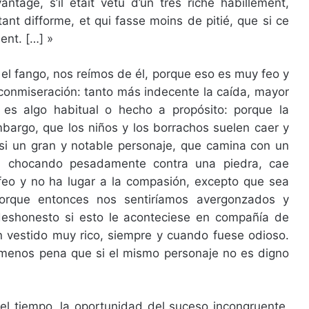
tage, s’il était vêtu d’un très riche habillement,
 tant difforme, et qui fasse moins de pitié, que si ce
ent. […] »
n el fango, nos reímos de él, porque eso es muy feo y
conmiseración: tanto más indecente la caída, mayor
 es algo habitual o hecho a propósito: porque la
argo, que los niños y los borrachos suelen caer y
si un gran y notable personaje, que camina con un
, chocando pesadamente contra una piedra, cae
feo y no ha lugar a la compasión, excepto que sea
porque entonces nos sentiríamos avergonzados y
eshonesto si esto le aconteciese en compañía de
n vestido muy rico, siempre y cuando fuese odioso.
menos pena que si el mismo personaje no es digno
el tiempo, la oportunidad del suceso incongruente,