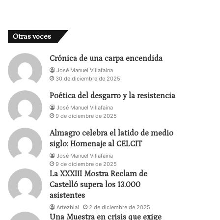
Otras voces
Crónica de una carpa encendida
José Manuel Villafaina
30 de diciembre de 2025
Poética del desgarro y la resistencia
José Manuel Villafaina
9 de diciembre de 2025
Almagro celebra el latido de medio
siglo: Homenaje al CELCIT
José Manuel Villafaina
9 de diciembre de 2025
La XXXIII Mostra Reclam de
Castelló supera los 13.000
asistentes
Artezblai
2 de diciembre de 2025
Una Muestra en crisis que exige