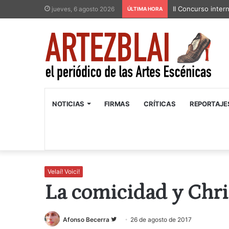
II Concurso inter
jueves, 6 agosto 2026
ÚLTIMA HORA
NOTICIAS
FIRMAS
CRÍTICAS
REPORTAJE
Velaí! Voici!
La comicidad y Chr
Follow
Afonso Becerra
26 de agosto de 2017