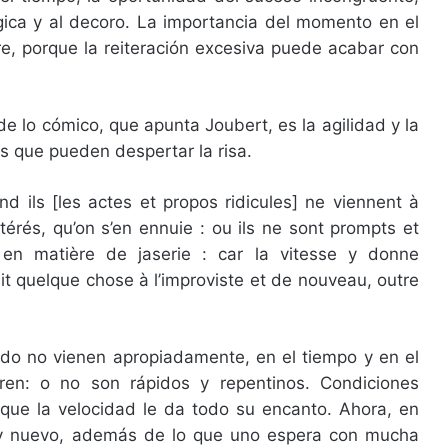
ógica y al decoro. La importancia del momento en el
ere, porque la reiteración excesiva puede acabar con
de lo cómico, que apunta Joubert, es la agilidad y la
s que pueden despertar la risa.
nd ils [les actes et propos ridicules] ne viennent à
itérés, qu’on s’en ennuie : ou ils ne sont prompts et
 en matière de jaserie : car la vitesse y donne
y ait quelque chose à l’improviste et de nouveau, outre
ndo no vienen apropiadamente, en el tiempo y en el
ren: o no son rápidos y repentinos. Condiciones
rque la velocidad le da todo su encanto. Ahora, en
o y nuevo, además de lo que uno espera con mucha