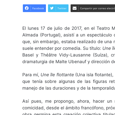
on
Twitter
Facebook
Twitter
Compartir por correo electr
El lunes 17 de julio de 2017, en el Teatro 
Almada (Portugal), asistí a un espectácul
que, sin embargo, estaba realizado de una m
suele entender por comedia. Su título:
Une îl
Basel y Théâtre Vidy-Lausanne (Suíza), cr
dramaturgia de Malte Ubenauf y dirección de
Para mí,
Une île flottante
(Una isla flotante)
que tenía sobre algunas de las figuras ret
manejo de las duraciones y de la temporali
Así pues, me propongo, ahora, hacer un re
comicidad, desde el ámbito francófono, próx
obra germina esta creación colectiva titula