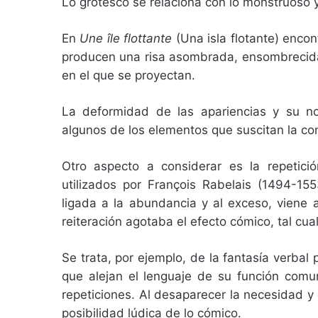
Lo grotesco se relaciona con lo monstruoso y
En
Une île flottante
(Una isla flotante) enco
producen una risa asombrada, ensombrecida 
en el que se proyectan.
La deformidad de las apariencias y su n
algunos de los elementos que suscitan la co
Otro aspecto a considerar es la repetic
utilizados por François Rabelais (1494-155
ligada a la abundancia y al exceso, viene 
reiteración agotaba el efecto cómico, tal cu
Se trata, por ejemplo, de la fantasía verbal
que alejan el lenguaje de su función comun
repeticiones. Al desaparecer la necesidad y e
posibilidad lúdica de lo cómico.