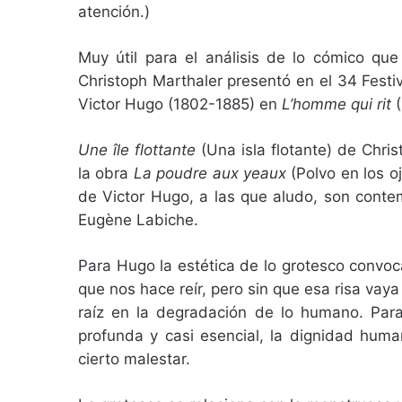
atención
.
)
Muy útil para el análisis de lo cómico que 
Christoph Marthaler presentó en el 34 Festi
Victor Hugo (1802-1885) en
L’homme qui rit
Une île flottante
(Una isla flotante) de Chri
la obra
La poudre aux yeaux
(Polvo en los o
de Victor Hugo, a las que aludo, son conte
Eugène Labiche.
Para Hugo la estética de lo grotesco convoc
que nos hace reír, pero sin que esa risa vay
raíz en la degradación de lo humano. Par
profunda y casi esencial, la dignidad hum
cierto malestar.