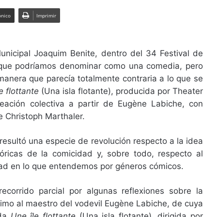
ónico
Imprimir
Municipal Joaquim Benite, dentro del 34 Festival de
o que podríamos denominar como una comedia, pero
anera que parecía totalmente contraria a lo que se
e flottante
(Una isla flotante), producida por Theater
eación colectiva a partir de Eugène Labiche, con
 Christoph Marthaler.
, resultó una especie de revolución respecto a la idea
óricas de la comicidad y, sobre todo, respecto al
dad en lo que entendemos por géneros cómicos.
corrido parcial por algunas reflexiones sobre la
imo al maestro del vodevil Eugène Labiche, de cuya
da
Une île flottante
(Una isla flotante), dirigida por