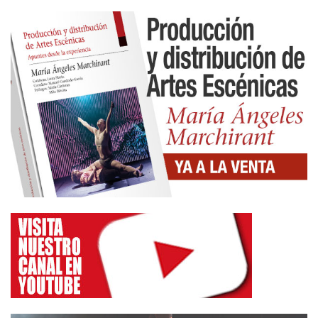
perpetrar el atentado; tampoco me parece
importante la relación y los móviles que le unen a
Susana con Abdul; pienso que ese tipo de detalles
y circunstancias forman parte del romance
sicológico; son los mimbres de los que se vale el
autor para construir un relato que es el
interrogatorio o el proceso policial.
Por supuesto, la joven transmite una información
que modifica sobre la marcha según las preguntas
y las reacciones de los policías; es decir, la realidad
es mutante y aporta distintas aristas de la verdad,
de su verdad.
Pues bien, el juego intelectual que ha de seguir el
espectador / lector con lo que narra la joven, es el
mismo juego que se plantea con lo que cuenta