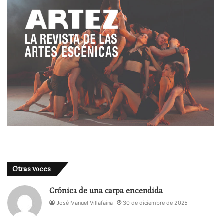
cada uno de los policías respectivos. O sea, la
policía “buena” relata su historia personal por la
cual, se podría deducir que actúa con
condescendencia y comprensión hacia la acusada.
Asimismo, el policía “malo” también expresa sus
circunstancias personales y profesionales que
justifican, en cierto modo, su actitud violenta y su
punto de crueldad.
De nuevo, el autor juega con el lector / espectador
a que éste tome postura acerca de la certeza que
hay en cada historia. En fin, como he dicho más
arriba, en “La confesión” la verdad posee múltiples
Otras voces
perspectivas que, al menos intelectualmente, hay
que descubrir.
Crónica de una carpa encendida
José Manuel Villafaina
30 de diciembre de 2025
Justamente, las diversas historias o “verdades” de