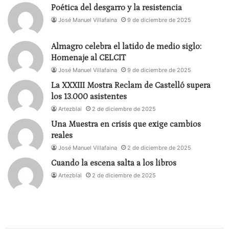
cada personaje confluyen en la escena con
Poética del desgarro y la resistencia
reacciones dramáticas distintas. De este modo, la
José Manuel Villafaina
9 de diciembre de 2025
palabra se complementa con diferentes acciones
que toman cuerpo en la representación teatral.
Almagro celebra el latido de medio siglo:
Homenaje al CELCIT
Así, la mujer policía tiene actitudes conmovedoras
José Manuel Villafaina
9 de diciembre de 2025
hacia la detenida que recibe un trato casi maternal.
La XXXIII Mostra Reclam de Castelló supera
El resultado del interrogatorio es que la joven
los 13.000 asistentes
apenas aporta información relevante. El espectador
Artezblai
2 de diciembre de 2025
percibe que el método empleado –practicar la
Una Muestra en crisis que exige cambios
bondad, el razonamiento intelectual y afectivo, la
reales
empatía, la comprensión– puede ser el correcto
José Manuel Villafaina
2 de diciembre de 2025
puesto que hay un trato humano hacia la persona.
Cuando la escena salta a los libros
Pero el objetivo de obtener datos útiles y fiables se
Artezblai
2 de diciembre de 2025
desvanece. El público puede quedar tranquilo,
sentir acomodo, pero la policía tiene que desistir.
Y entonces entra en la escena el policía rudo que