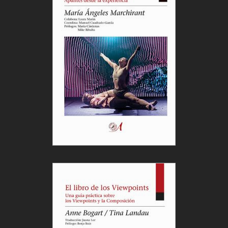
Javier Osorio.
Compañía
: Hiperbólicas / Síntesis
Producciones.
Sala
Gran Teatro de Cáceres.
Muestra Ibérica de Artes Escénicas. MAE,
Extremadura Escena.