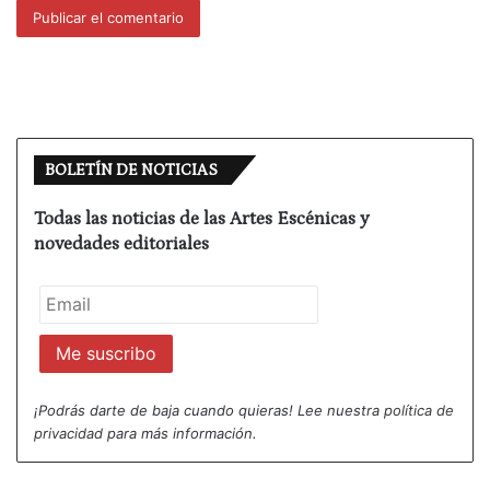
abortarlo por parte de las fuerzas de seguridad.
En primer lugar, hay que hablar de una gran
paradoja. En el transcurso de los interrogatorios, el
lector o el espectador percibe que la policía tiene
más conocimiento de la realidad de la que intenta
BOLETÍN DE NOTICIAS
averiguar. ¿Preguntan para descubrir lo que saben?
Bueno, es una cuestión procedimental para
Todas las noticias de las Artes Escénicas y
cerciorarse de los puntos débiles y las
novedades editoriales
contradicciones que pueda mostrar la rea. Bien,
pues ese `procedimiento del interrogatorio juega
con el espectador / lector que continuamente ha de
modificar su posición con respecto a lo que afirma,
niega o calla la joven. En este sentido, la obra
posee un gran mérito literario y teatral.
¡Podrás darte de baja cuando quieras! Lee nuestra
política de
privacidad
para más información.
Con este tipo de análisis que estoy realizando,
efectivamente, lo de menos es si se llegará o no a