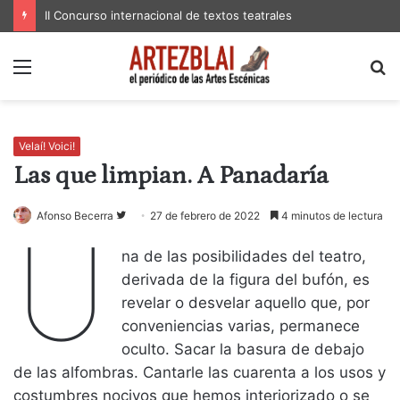
II Concurso internacional de textos teatrales
Menú
B
p
Velaí! Voici!
Las que limpian. A Panadaría
Follow
Afonso Becerra
27 de febrero de 2022
4 minutos de lectura
U
on
na de las posibilidades del teatro,
Twitter
derivada de la figura del bufón, es
revelar o desvelar aquello que, por
conveniencias varias, permanece
oculto. Sacar la basura de debajo
de las alfombras. Cantarle las cuarenta a los usos y
costumbres nocivos que hemos interiorizado o se