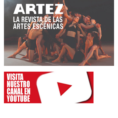
Kendelman, y sus habilidades en el juego del teatro
y en el género cómico.
La hermosa singularidad de las tres y la mágica
conexión que existe entre ellas (tan difícil de sentir
en los espectáculos que salen de un casting o de
cualquier otra concertación que no sea este
simbiótico encuentro de energías, perspectivas y
quereres) revierte hacia la platea. Porque el buen
rollo, igual que el mal rollo, se contagian.
La maravilla también es ese teatro a pelo, sin
trampa ni cartón, en el que el efecto no esconde el
truco, sino que se deleita en su mostración.
Así, los personajes de quita y pon, simulados en
vez de interpretados, es imposible que se reduzcan