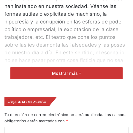
han instalado en nuestra sociedad. Véanse las
formas sutiles o explícitas de machismo, la
hipocresía y la corrupción en las esferas de poder
político o empresarial, la explotación de la clase
trabajadora, etc. El teatro que pone los puntos
sobre las íes desmonta las falsedades y las poses
de nuestro día a día. En este sentido, el escenario
no se hace pasar por otra cosa ficticia que no sea
ese juego de desnudar las apariencias, como el
Mostrar más
bufón o el niño del cuento, ¿por qué no la niña?,
que se ríe y grita ante el Emperador que va
desnudo porque no hay tal traje nuevo.
Deja una respuesta
En esa onda se mueve el teatro popular y político
de A Panadaría. Todo teatro es político, pero en
Tu dirección de correo electrónico no será publicada.
Los campos
obligatorios están marcados con
*
este caso la lucha contra injusticias se hace
ostensible, no solo temáticamente, a través de la