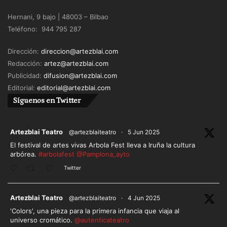
paisaje en un parque temático para el turismo.
Hernani, 9 bajo | 48003 – Bilbao
Teléfono: 944 795 287
Todos los elementos de la historia nos resultan
reconocibles y, gracias al juego, en buena parte,
Dirección:
direccion@artezblai.com
risibles, al dejarlos con el culo al aire.
Redacción:
artez@artezblai.com
Publicidad:
difusion@artezblai.com
P. S. – Otros artículos relacionados:
Editorial:
editorial@artezblai.com
Síguenos en Twitter
“Elisa y Marcela se casan en 1901 en A Coruña. A
Panadaría”. Publicado el 30 de octubre de 2017.
ar
Artezblai Teatro
@artezblaiteatro
·
5 Jun 2025
El festival de artes vivas Arbola Fest lleva a Iruña la cultura
“Subversión y diversión queer. A Panadaría y
arbórea.
#arbolafest
@Pamplona_ayto
Rodrigo Cuevas. 34 MIT Ribadavia”. Publicado el 20
Twitter
de agosto de 2018.
ar
Artezblai Teatro
@artezblaiteatro
·
4 Jun 2025
'Colors', una pieza para la primera infancia que viaja al
universo cromático.
@autenticateatro