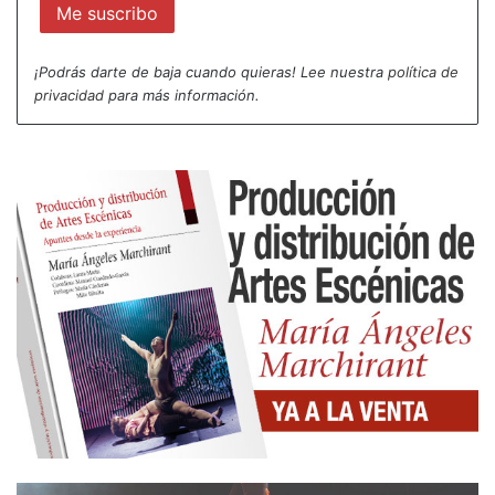
corresponde con una poética teatral exenta de
lujos o elementos superfluos, para centrarse en la
¡Podrás darte de baja cuando quieras! Lee nuestra
política de
performance y en la relación con el público. Menos
privacidad
para más información.
es más, pero no desde la estética minimalista,
porque la actuación se deleita en la profusión
generosa de gracias, guiños y detalles riquísimos.
Así que la austeridad de medios materiales no
implica, para nada, una austeridad expresiva y
teatral.
En
As que limpan
no son los personajes que
simulan y la historia que nos cuentan, o la buena
voluntad en lo que atañe a lo ideológico (denuncia
de la explotación, el clasismo, el machismo, la
corrupción, el turismo extractivo y depredador…), lo
que nos maravilla, que también, sino ellas, las tres
actrices: Areta Bolado, Noelia Castro y Ailén