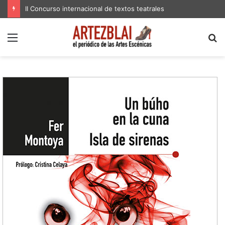
II Concurso internacional de textos teatrales
Menú
B
p