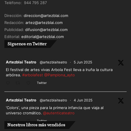
Teléfono: 944 795 287
Dirección:
direccion@artezblai.com
Redacción:
artez@artezblai.com
Publicidad:
difusion@artezblai.com
Editorial:
editorial@artezblai.com
Síguenos en Twitter
ar
Artezblai Teatro
@artezblaiteatro
·
5 Jun 2025
El festival de artes vivas Arbola Fest lleva a Iruña la cultura
arbórea.
#arbolafest
@Pamplona_ayto
Twitter
ar
Artezblai Teatro
@artezblaiteatro
·
4 Jun 2025
'Colors', una pieza para la primera infancia que viaja al
universo cromático.
@autenticateatro
Twitter
Nuestros libros más vendidos