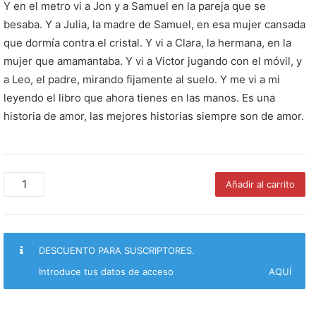
Y en el metro vi a Jon y a Samuel en la pareja que se
besaba. Y a Julia, la madre de Samuel, en esa mujer cansada
que dormía contra el cristal. Y vi a Clara, la hermana, en la
mujer que amamantaba. Y vi a Victor jugando con el móvil, y
a Leo, el padre, mirando fijamente al suelo. Y me vi a mi
leyendo el libro que ahora tienes en las manos. Es una
historia de amor, las mejores historias siempre son de amor.
Un
Añadir al carrito
búho
en
la
cuna
DESCUENTO PARA SUSCRIPTORES.
/
Isla
Introduce tus datos de acceso
AQUÍ
de
sirenas
cantidad