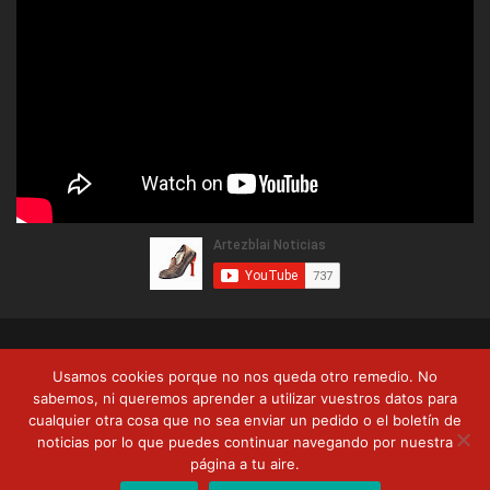
© Copyright 2026, Artezblai. Todos los derechos reservados |
Usamos cookies porque no nos queda otro remedio. No
Política de privacidad
Términos y condiciones
Formas de pago
sabemos, ni queremos aprender a utilizar vuestros datos para
cualquier otra cosa que no sea enviar un pedido o el boletín de
Envíos y devoluciones
noticias por lo que puedes continuar navegando por nuestra
página a tu aire.
RSS
Facebook
Twitter
YouTube