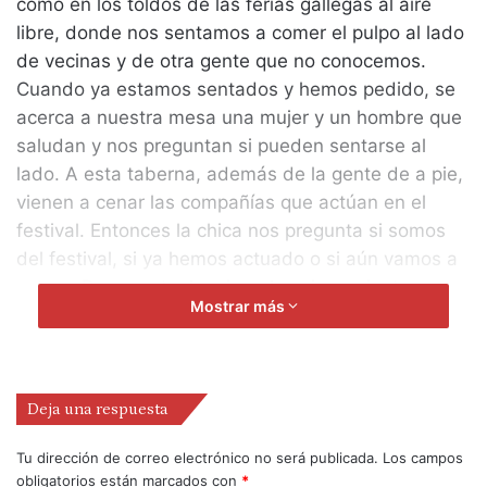
como en los toldos de las ferias gallegas al aire
libre, donde nos sentamos a comer el pulpo al lado
de vecinas y de otra gente que no conocemos.
Cuando ya estamos sentados y hemos pedido, se
acerca a nuestra mesa una mujer y un hombre que
saludan y nos preguntan si pueden sentarse al
lado. A esta taberna, además de la gente de a pie,
vienen a cenar las compañías que actúan en el
festival. Entonces la chica nos pregunta si somos
del festival, si ya hemos actuado o si aún vamos a
actuar. De repente, le miro a los ojos y siento una
Mostrar más
emoción intensa, como si me acabase de encontrar
con alguien muy importante en mi vida. Ella
también me mira y me dice: yo a ti te conozco. Ella,
la mujer, la chica, es Laura Aris Álvarez y no creo
Deja una respuesta
que me conozca, pero imagino que al ver mi
expresión al mirarle a los ojos le rebotó, como en
Tu dirección de correo electrónico no será publicada.
Los campos
obligatorios están marcados con
*
un espejo, esa emoción intensa que yo estaba