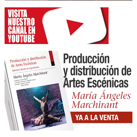
Estoy, ahora mismo, mientras escribo esto,
haciendo el ejercicio de recuperar algunos de esos
nombres, igual que el de Laura Aris Álvarez, y me
doy cuenta de que si los escribo aquí es casi como
si me desnudase. Me da la impresión de que son
mi libro genético de las artes escénicas y de que
éstas no se reducen al ámbito de los escenarios,
sino que implican, también, una cierta filosofía de
vida.
Escribo esto porque me parece que es importante
reflexionar y valorar esa transmisión mágica, ese
legado, esa conexión trascendental que se produce
cuando vemos un espectáculo que nos hace clic,
que nos remueve, que pasa a formar parte de lo
que somos.