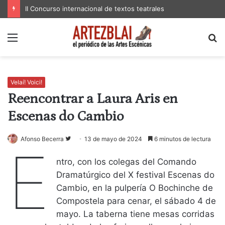
II Concurso internacional de textos teatrales
Menú
B
p
Velaí! Voici!
Reencontrar a Laura Aris en
Escenas do Cambio
Follow
Afonso Becerra
13 de mayo de 2024
6 minutos de lectura
E
on
ntro, con los colegas del Comando
Twitter
Dramatúrgico del X festival Escenas do
Cambio, en la pulpería O Bochinche de
Compostela para cenar, el sábado 4 de
mayo. La taberna tiene mesas corridas