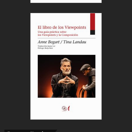
Bochinche, Laura estaba repitiendo el gesto, tantas
veces realizado, seguramente, por sus abuelos de
Ourense, de sentarse a una mesa corrida con otra
gente, bajo un toldo, para comer “polbo á feira” y
confratenizar.
Con Iván también comentábamos, al acabar
Escenas do Cambio, qué importante es para quien
se quiere dedicar a las artes escénicas, o para
quien tiene inquietudes artísticas y culturales,
asistir a trabajos como el de Laura para darse
cuenta de qué va la cosa.
¡‘Let Sleeping Dogs Lie’ de Laura Aris Álvarez es un
antes y un después! Creo que, otra vez, he vuelto a
tener veinte años y que esta experiencia me ha
hecho clic y ha pasado a formar parte de mi ADN.