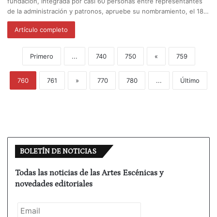
fundación, integrada por casi 60 personas entre representantes
de la administración y patronos, apruebe su nombramiento, el 18…
Artículo completo
Primero
...
740
750
«
759
760
761
»
770
780
...
Último
BOLETÍN DE NOTICIAS
Todas las noticias de las Artes Escénicas y
novedades editoriales