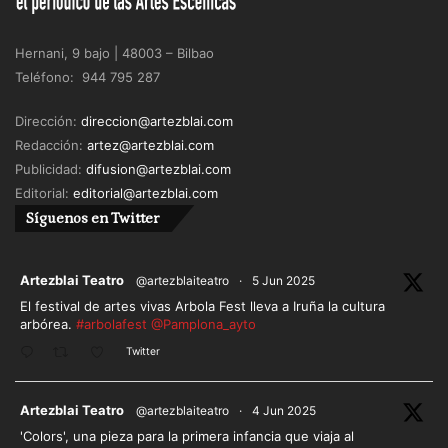
Hernani, 9 bajo | 48003 – Bilbao
Teléfono: 944 795 287
Dirección:
direccion@artezblai.com
Redacción:
artez@artezblai.com
Publicidad:
difusion@artezblai.com
Editorial:
editorial@artezblai.com
Síguenos en Twitter
ar
Artezblai Teatro
@artezblaiteatro
·
5 Jun 2025
El festival de artes vivas Arbola Fest lleva a Iruña la cultura
arbórea.
#arbolafest
@Pamplona_ayto
Twitter
ar
Artezblai Teatro
@artezblaiteatro
·
4 Jun 2025
'Colors', una pieza para la primera infancia que viaja al