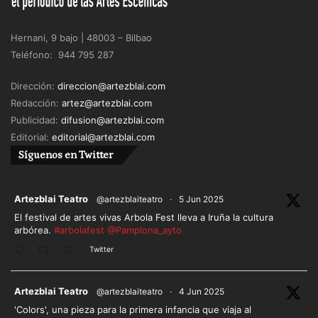
Hernani, 9 bajo | 48003 – Bilbao
Teléfono: 944 795 287
Dirección:
direccion@artezblai.com
Redacción:
artez@artezblai.com
Publicidad:
difusion@artezblai.com
Editorial:
editorial@artezblai.com
Síguenos en Twitter
ar
Artezblai Teatro
@artezblaiteatro
·
5 Jun 2025
El festival de artes vivas Arbola Fest lleva a Iruña la cultura
arbórea.
#arbolafest
@Pamplona_ayto
Twitter
ar
Artezblai Teatro
@artezblaiteatro
·
4 Jun 2025
'Colors', una pieza para la primera infancia que viaja al