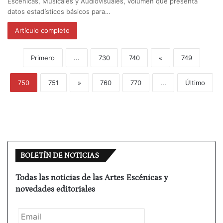
Escénicas, Musicales y Audiovisuales, volumen que presenta
datos estadísticos básicos para…
Artículo completo
Primero
...
730
740
«
749
750
751
»
760
770
...
Último
BOLETÍN DE NOTICIAS
Todas las noticias de las Artes Escénicas y
novedades editoriales