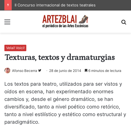
II Concurso internacional de textos teatrales
Menú
B
p
Velaí! Voici!
Texturas, textos y dramaturgias
Follow
Afonso Becerra
28 de junio de 2014
6 minutos de lectura
on
Los textos para teatro, utilizados para ser vistos y
Twitter
oídos en escena, han experimentado enormes
cambios y, desde el género dramático, se han
diversificado, tanto a nivel poético como retórico,
tanto a nivel estilístico y estético como estructural y
paradigmático.