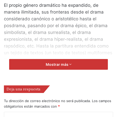
El propio género dramático ha expandido, de
manera ilimitada, sus fronteras desde el drama
considerado canónico o aristotélico hasta el
posdrama, pasando por el drama épico, el drama
simbolista, el drama surrealista, el drama
expresionista, el drama híper-realista, el drama
rapsódico, etc. Hasta la partitura entendida como
un tejido de textos (un texto de textos) multiformes
(textos ensayísticos, textos líricos, textos técnicos,
Mostrar más
textos legislativos, textos coreográficos, textos
visuales, textos musicales…)
La Dramaturgia, como arte (artificio y oficio) de
Deja una respuesta
composición de acciones para un espectáculo,
integra multiplicidad de textos y es, en sí misma, un
Tu dirección de correo electrónico no será publicada.
Los campos
texto, entendido éste como un tejido de acciones.
obligatorios están marcados con
*