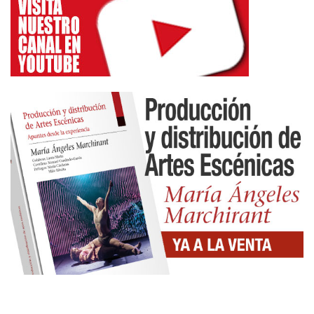
poético. Pues el efecto de la tragedia subsiste aun
sin representación ni actores […]»
¡Bromas aparte! ¡Ya sabemos que como el teatro y
el espectáculo en vivo y en directo no hay nada
más potente ni cautivador, en lo que atañe a las
emociones y al pensamiento! Además, supongo
que, a estas alturas, ya tenemos superada la vieja
disputa entre el textocentrismo y el
escenocentrismo en el ámbito del arte del teatro.
En lo que sí que, esta nueva obra titulada UN
INTRE ANTES DO SOLPOR, le echa un pulso al viejo
maestro de la dramaturgia occidental es en el
desplazamiento de la importancia respecto al
«argumento» o «historia», entendidos como una
estructuración de hechos y acciones, para recalar