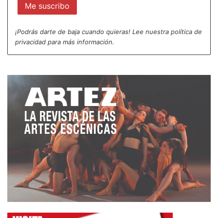
Hace unos días acudí a la ESAD DE GALICIA para
¡Podrás darte de baja cuando quieras! Lee nuestra
política de
escuchar la lectura dramática de UN INTRE ANTES
privacidad
para más información.
DO SOLPOR (Un instante antes del ocaso) de ANA
CARREIRA VARELA. TFG (Trabajo Fin de Grado) en
Arte Dramático en la especialidad de Dirección
escénica y dramaturgia (itinerario de Dramaturgia).
Es una alegría constatar como la Dramaturgia, en
su vertiente textual (Literatura dramática), si está
bien compuesta y escrita, ya se sostiene por sí
sola, incluso sin florecer en un espectáculo teatral.
A ver si Aristóteles va a tener razón en aquello que
parece decir en su «Poética» cuando señala que
«En cuanto al espectáculo, resulta seductor, pero
es lo más ajeno al arte y menos propio del arte