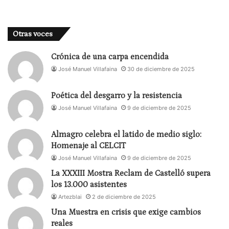
luminoso jardín.
Sobre este panorama de riqueza y ostentación,
Otras voces
están el señor y la señora Malingear. Nada, no
dicen nada, largo silencio y otros más que dibujan
Crónica de una carpa encendida
un ambiente de aburrimiento, cansancio e
José Manuel Villafaina
30 de diciembre de 2025
insustancialidad. La hija Emmeline, tras una cómica
Poética del desgarro y la resistencia
y exagerada acción para sentarse, hace como que
José Manuel Villafaina
9 de diciembre de 2025
tocara el arpa. La joven está triste porque suspira
por Fréderic, los tres intercambian frases y
Almagro celebra el latido de medio siglo:
silencios acerca del pretendiente y su familia. Todo
Homenaje al CELCIT
se realiza dentro de una extrema y estudiada
José Manuel Villafaina
9 de diciembre de 2025
lentitud.
La XXXIII Mostra Reclam de Castelló supera
los 13.000 asistentes
Aunque el especio que hemos visto pertenece a la
Artezblai
2 de diciembre de 2025
familia Malingear, la decoración se mantiene para
Una Muestra en crisis que exige cambios
dar cabida a la casa de los Ratinois. Es decir, la
reales