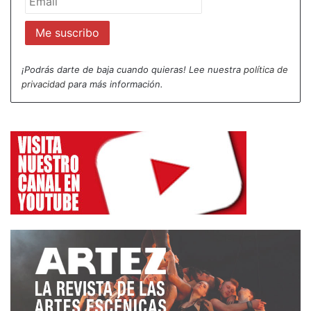
que explicar. No enuncia una tesis argumental, pero
desarrolla un discurso lúcido para llegar a una
conclusión muy sencilla: todo lo que habéis visto es
la esencia del teatro, es una fantasía, es mera
¡Podrás darte de baja cuando quieras! Lee nuestra
política de
privacidad
para más información.
ficción.
En síntesis, la historia de “Uma ilha flutuante” es
muy clara que en el programa de manos se explica
en cinco líneas: “Emmeline Malingear y Fréderic
Ratinois se gustan el uno al otro y sus familias se
conocen. Los Malingear hablan en francés, los
Ratinois en alemán. Para hacer aumentar la dote y
para impresionar al otro, cada uno de los
matrimonios progenitores exagera su propia fortuna
hasta que ya no pueden trazar la escala de
mentiras.”