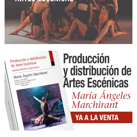
En este sentido, la pieza se inicia con todos los
personajes en el proscenio, delante de un telón
rojo; se presentan a sí mismos sin ningún
movimiento, hieráticos, tiesos como marionetas;
levantando ellos mismos el faldón del telón, pasan
al interior que, una vez izado el telón formalmente,
se muestra un decorado hiperrealista donde no
falta detalle alguno para plasmar riqueza y boato.
Un salón / comedor con mesas, sillas y sillones de
calidad; en las paredes cuelgan unos cuadros
enormes de los antepasados, máscaras
procedentes de lugares exóticos, un espejo muy
grande con marco dorado, otros cuadros menores,
un arpa, mesitas supletorias abarrotadas de
figurillas…, vaya, todo un lujo de salón; hay otra
estancia en un lateral que es un comedor principal
sin que se llegue a usar y que se asoma a un