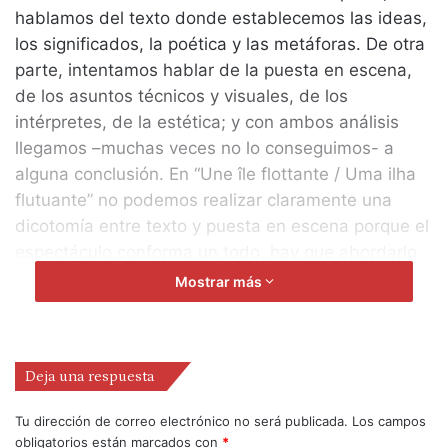
hablamos del texto donde establecemos las ideas,
los significados, la poética y las metáforas. De otra
parte, intentamos hablar de la puesta en escena,
de los asuntos técnicos y visuales, de los
intérpretes, de la estética; y con ambos análisis
llegamos –muchas veces no lo conseguimos- a
alguna conclusión. En “Une île flottante / Uma ilha
flutuante” no podemos realizar claramente una
dicotomía entre texto y puesta en escena porque el
espectáculo conforma un todo, hay que abordarlo
en su globalidad.
Mostrar más
Las palabras tienen la misma categoría que los
prolongados silencios. El texto encaja a la
Deja una respuesta
perfección con los gestos, con los movimientos,
con los personajes y con las situaciones. El
Tu dirección de correo electrónico no será publicada.
Los campos
argumento y la trama, los diálogos y los silencios,
obligatorios están marcados con
*