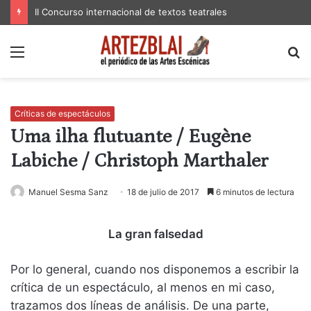
II Concurso internacional de textos teatrales
Menú
B
p
Críticas de espectáculos
Uma ilha flutuante / Eugène
Labiche / Christoph Marthaler
Manuel Sesma Sanz
18 de julio de 2017
6 minutos de lectura
La gran falsedad
Por lo general, cuando nos disponemos a escribir la
crítica de un espectáculo, al menos en mi caso,
trazamos dos líneas de análisis. De una parte,