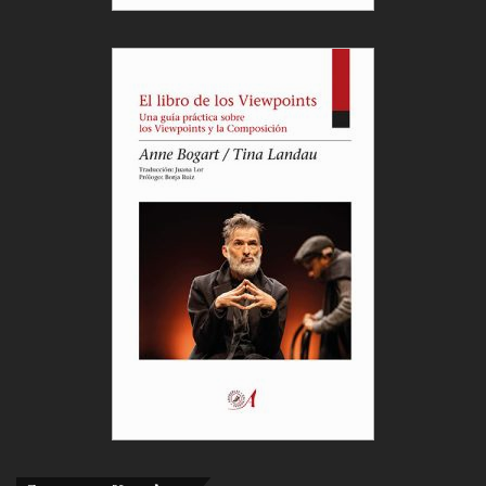
Fréderic liberado detrás de él.
Más escenas. Los padres de Fréderic bailan
estáticamente abrazados con su hijo entre los dos,
el baile de los padres de Emmeline, la rotura del
jarrón chino que es de porespán, la pérdida de los
pantalones, los ronquidos, los pedos, la escena de
la peladura del plátano en el suelo que los
personajes evitan con un saltito para luego caer al
suelo de la forma más insospechada produciendo
el sangrado en la nariz de todos los demás. En fin,
el montaje aporta escenas visuales de óptima
comicidad con un humor muy sutil.
Al final, todos los personajes recogen todos los
objetos, cuadros, estatuillas y demás adornos,
dejan el escenario vacío de toda la utilería,
descubren que el gran espejo de marco dorado era