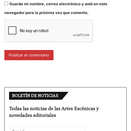
exquisito en la burla que dibuja con un fino humor.
Guarda mi nombre, correo electrónico y web en este
navegador para la próxima vez que comente.
El espectáculo, que habla de las apariencias y la
realidad, da la sensación de que el espectador
tiene delante de sus sentidos una enorme tarta de
celebración hecha con nata caramelizada, llena de
adornos comestibles, de dulces y de frutas jugosas
que invita a la gula; es una tarta preciosista pero
que, cuando se intenta partir para degustar del
interior, se desinfla y solo queda el vacío, no hay
nada, todo es apariencia. Marthaler ha dirigido un
fantástico espectáculo para contrastar la ridiculez
de las apariencias en una sociedad burguesa con
BOLETÍN DE NOTICIAS
nuestra propia realidad.
Todas las noticias de las Artes Escénicas y
Al terminar la función, algunos espectadores se
novedades editoriales
preguntaban: “Bueno, y ¿qué nos ha querido
decir?”. Pues nada y todo. La pieza no tiene nada