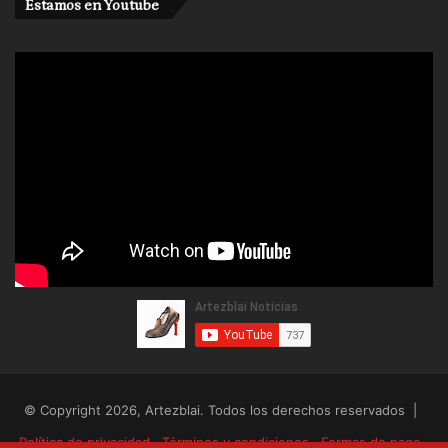
Estamos en Youtube
un hueco en la pared, meten diversos objetos en
una vulgar caja de cartón para después rebuscar
algo qué comer como auténticos mendigos. Todo
ha sido una farsa, toda ha sido teatro y nada más
que teatro de excelente calidad, todo ha sido una
crítica a la sociedad burguesa y sus ganas de
aparentar.
Sin duda, “Uma ilha flutuante” de Christoph
Marthaler, con el Theatre Basel y Théâtre Vidy-
Lausanne será recordado como uno de los tres
mejores espectáculos de la 34ª edición del Festival
Internacional de Teatro de Almada, Portugal.
Manuel Sesma Sanz
© Copyright 2026, Artezblai. Todos los derechos reservados |
Espectáculo
: Uma ilha flutuante.
Creación
Política de privacidad
Términos y condiciones
Formas de pago