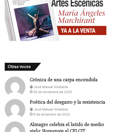
Otras voces
Crónica de una carpa encendida
José Manuel Villafaina
30 de diciembre de 2025
Poética del desgarro y la resistencia
José Manuel Villafaina
9 de diciembre de 2025
Almagro celebra el latido de medio
siglo: Homenaje al CELCIT