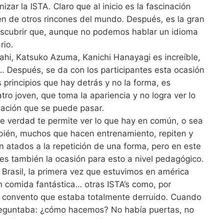
zar la ISTA. Claro que al inicio es la fascinación
en de otros rincones del mundo. Después, es la gran
descubrir que, aunque no podemos hablar un idioma
rio.
hi, Katsuko Azuma, Kanichi Hanayagi es increíble,
a… Después, se da con los participantes esta ocasión
s principios que hay detrás y no la forma, es
ro joven, que toma la apariencia y no logra ver lo
ación que se puede pasar.
de verdad te permite ver lo que hay en común, o sea
ambién, muchos que hacen entrenamiento, repiten y
n atados a la repetición de una forma, pero en este
es también la ocasión para esto a nivel pedagógico.
 Brasil, la primera vez que estuvimos en américa
con comida fantástica… otras ISTA’s como, por
 convento que estaba totalmente derruido. Cuando
preguntaba: ¿cómo hacemos? No había puertas, no