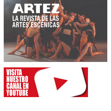
reforma a punto, luces a punto, estreno a punto,
prensa, actores, el inicio de la programación de
danza. Todo ello es la fiesta del escenario cuando
reciben al público con agradecimiento y acogida
real. Es un espacio que marca, porque cada día
abren sus brazos, y también literalmente, para
abrazarte al regalo de nuestra suerte, la de
dedicarnos al mundo de las artes escénicas, donde
se cuecen vidas, frustraciones, realidades y
sorpresas. Una sala teatral donde importan las
verdades, que no sólo hay una. Una sala que
alberga horizontes de presente y de futuro porque
anda despacio, pero segura. Una sala donde el
silencio acoge cada palabra dicha, y en silencio
todavía las oyes. Observa cómo los asientos se
ocupan y cómo se vacían, y verás el misterio de
todo un mundo que se te ofrece. Una programación