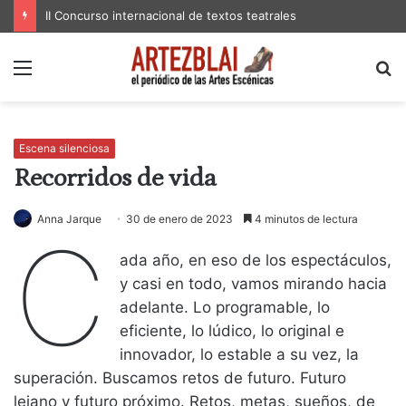
II Concurso internacional de textos teatrales
Menú
B
p
Escena silenciosa
Recorridos de vida
Anna Jarque
30 de enero de 2023
4 minutos de lectura
C
ada año, en eso de los espectáculos,
y casi en todo, vamos mirando hacia
adelante. Lo programable, lo
eficiente, lo lúdico, lo original e
innovador, lo estable a su vez, la
superación. Buscamos retos de futuro. Futuro
lejano y futuro próximo. Retos, metas, sueños, de