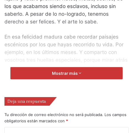
los que acabamos siendo esclavos, incluso sin
saberlo. A pesar de lo no-logrado, tenemos
derecho a ser felices. Y el arte lo sabe.
En esa felicidad madura cabe recordar paisajes
escénicos por los que hayas recorrido tu vida. Por
ejemplo, en los últimos meses. Y comparto con
vosotros tres huellas especiales, porque mirar atrás
te sigue alimentando vitalmente desde esos
Mostrar más
paisajes escénicos que han marcado tu alma y tu
mente. Esas tres huellas de las que os hablo son:
Huella uno. Casa de Espiritualidad Sant Felip Neri,
Deja una respuesta
en Barcelona. Porque en época de pandemia
iniciaron unos conciertos y encuentros artísticos en
Tu dirección de correo electrónico no será publicada.
Los campos
su jardín, que han seguido programando con
obligatorios están marcados con
*
entusiasmo y buen quehacer. Nos han posibilitado