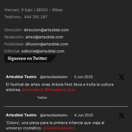
Hernani, 9 bajo | 48003 – Bilbao
Teléfono: 944 795 287
Dirección:
direccion@artezblai.com
Redacción:
artez@artezblai.com
Publicidad:
difusion@artezblai.com
Editorial:
editorial@artezblai.com
Síguenos en Twitter
ar
Artezblai Teatro
@artezblaiteatro
·
5 Jun 2025
El festival de artes vivas Arbola Fest lleva a Iruña la cultura
arbórea.
#arbolafest
@Pamplona_ayto
Twitter
ar
Artezblai Teatro
@artezblaiteatro
·
4 Jun 2025
'Colors', una pieza para la primera infancia que viaja al
universo cromático.
@autenticateatro