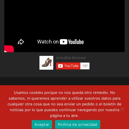
© Copyright 2026, Artezblai. Todos los derechos reservados |
Usamos cookies porque no nos queda otro remedio. No
Política de privacidad
Términos y condiciones
Formas de pago
sabemos, ni queremos aprender a utilizar vuestros datos para
cualquier otra cosa que no sea enviar un pedido o el boletín de
Envíos y devoluciones
noticias por lo que puedes continuar navegando por nuestra
página a tu aire.
RSS
Facebook
Twitter
YouTube
Aceptar
Política de privacidad