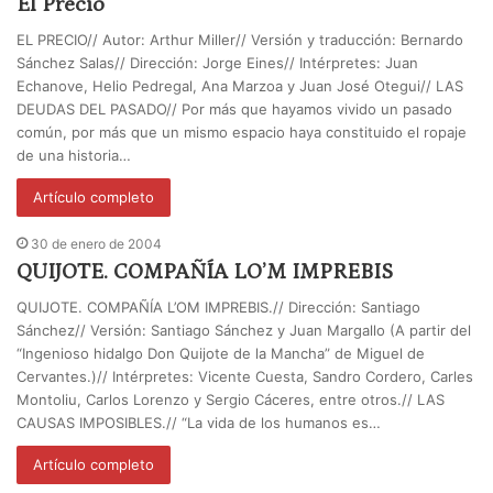
El Precio
EL PRECIO// Autor: Arthur Miller// Versión y traducción: Bernardo
Sánchez Salas// Dirección: Jorge Eines// Intérpretes: Juan
Echanove, Helio Pedregal, Ana Marzoa y Juan José Otegui// LAS
DEUDAS DEL PASADO// Por más que hayamos vivido un pasado
común, por más que un mismo espacio haya constituido el ropaje
de una historia…
Artículo completo
30 de enero de 2004
QUIJOTE. COMPAÑÍA LO’M IMPREBIS
QUIJOTE. COMPAÑÍA L’OM IMPREBIS.// Dirección: Santiago
Sánchez// Versión: Santiago Sánchez y Juan Margallo (A partir del
“Ingenioso hidalgo Don Quijote de la Mancha” de Miguel de
Cervantes.)// Intérpretes: Vicente Cuesta, Sandro Cordero, Carles
Montoliu, Carlos Lorenzo y Sergio Cáceres, entre otros.// LAS
CAUSAS IMPOSIBLES.// “La vida de los humanos es…
Artículo completo