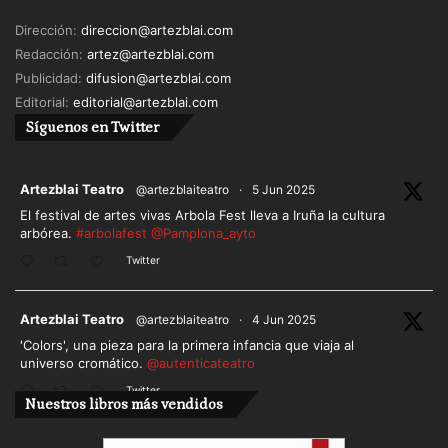
Dirección:
direccion@artezblai.com
Redacción:
artez@artezblai.com
Publicidad:
difusion@artezblai.com
Editorial:
editorial@artezblai.com
Síguenos en Twitter
ar
Artezblai Teatro
@artezblaiteatro
·
5 Jun 2025
El festival de artes vivas Arbola Fest lleva a Iruña la cultura
arbórea.
#arbolafest
@Pamplona_ayto
Twitter
ar
Artezblai Teatro
@artezblaiteatro
·
4 Jun 2025
'Colors', una pieza para la primera infancia que viaja al
universo cromático.
@autenticateatro
Twitter
Nuestros libros más vendidos
Cargar más