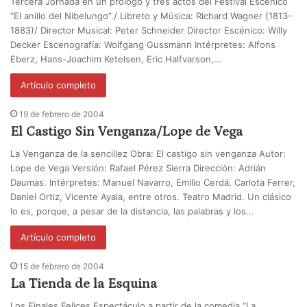
Tercera Jornada en un prólogo y tres actos del Festival Escénico
“El anillo del Nibelungo”./ Libreto y Música: Richard Wagner (1813-
1883)/ Director Musical: Peter Schneider Director Escénico: Willy
Decker Escenografía: Wolfgang Gussmann Intérpretes: Alfons
Eberz, Hans-Joachim Ketelsen, Eric Halfvarson,…
Artículo completo
19 de febrero de 2004
El Castigo Sin Venganza/Lope de Vega
La Venganza de la sencillez Obra: El castigo sin venganza Autor:
Lope de Vega Versión: Rafael Pérez Sierra Dirección: Adrián
Daumas. Intérpretes: Manuel Navarro, Emilio Cerdá, Carlota Ferrer,
Daniel Ortiz, Vicente Ayala, entre otros. Teatro Madrid. Un clásico
lo es, porque, a pesar de la distancia, las palabras y los…
Artículo completo
15 de febrero de 2004
La Tienda de la Esquina
Los Finales Felices Espectáculo a partir de la comedia “La