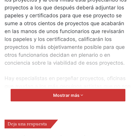
proyectos a los que después deberá adjuntar los
papeles y certificados para que ese proyecto se
sume a otros cientos de proyectos que acabarán
en las manos de unos funcionarios que revisarán
los papeles y los certificados, calificarán los
proyectos lo más objetivamente posible para que
otros funcionarios decidan en plenario o en
conciencia sobre la viabilidad de esos proyectos.
Hay especialistas en pergeñar proyectos, oficinas
que ayudan a los más genuinos artistas que no son
capaces de trabajar de manera eficiente con Excel,
Mostrar más
asesores que se conocen todos los reglamentos,
los trucos (entiéndaseme bien), las maneras de
presentarlos, que son capaces de utilizar la mejor
Deja una respuesta
gramática parda funcionarial o administrativa
adecuada para convencer a todos los mandos