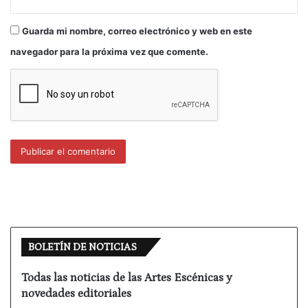
trasparencia (otra vez caemos en el mismo lugar
utópico) es recomendable, la igualdad de
Guarda mi nombre, correo electrónico y web en este
oportunidades, la universalidad de las
navegador para la próxima vez que comente.
posibilidades de recibir ayuda. Y se tienen que
poner reglas y reglamentos, los menos posibles y
filtros para no confundirse. Con todo lo que se vaya
colocando para hacer cada convocatoria menos
permeable a oportunistas o proyectos poco sólidos,
siempre se pude sospechar de que existen
resquicios por donde entran algunos asuntos de
difícil demostración pero que se puede calificar
como turbios, sin ir más allá.
Otra cosa es que los resultados de todas las
BOLETÍN DE NOTICIAS
convocatorias de ayudas o subvenciones
provoquen en los no premiados (y hasta en los
Todas las noticias de las Artes Escénicas y
premiados), suspicacias varias. Y muchas de esas
novedades editoriales