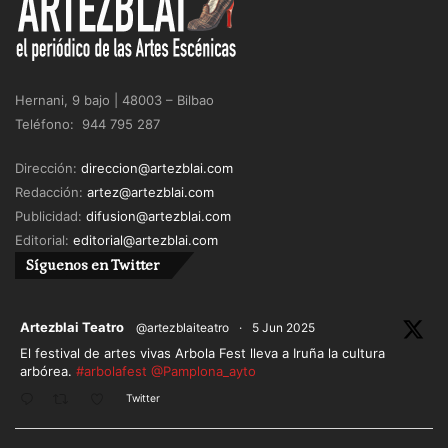
Hernani, 9 bajo | 48003 – Bilbao
Teléfono: 944 795 287
Dirección:
direccion@artezblai.com
Redacción:
artez@artezblai.com
Publicidad:
difusion@artezblai.com
Editorial:
editorial@artezblai.com
Síguenos en Twitter
ar
Artezblai Teatro
@artezblaiteatro
·
5 Jun 2025
El festival de artes vivas Arbola Fest lleva a Iruña la cultura
arbórea.
#arbolafest
@Pamplona_ayto
Twitter