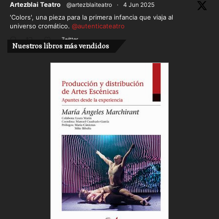
ar
Artezblai Teatro
@artezblaiteatro
·
4 Jun 2025
'Colors', una pieza para la primera infancia que viaja al
universo cromático.
@autenticateatro
Twitter
Nuestros libros más vendidos
Cargar más