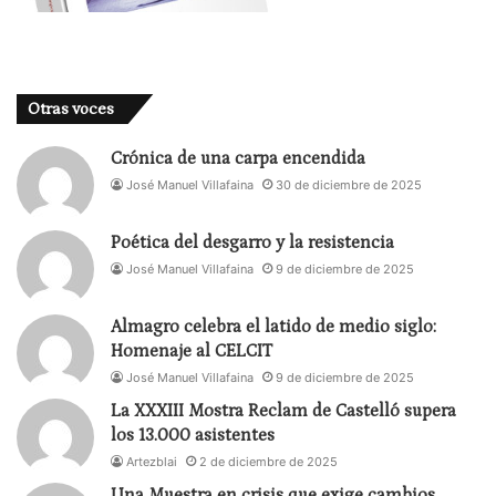
funcionario. Llegará un día que en los teatros
públicos, habrá democracia e igualdad de
oportunidades desde criterios artísticos y no
comerciales o de amistad.
Otras voces
Estoy en un proyecto para proyectar un futuro
Crónica de una carpa encendida
donde los proyectos se proyecten solos y reciban el
José Manuel Villafaina
30 de diciembre de 2025
beneplácito de los públicos, no de los parásitos.
Poética del desgarro y la resistencia
José Manuel Villafaina
9 de diciembre de 2025
Almagro celebra el latido de medio siglo:
Homenaje al CELCIT
José Manuel Villafaina
9 de diciembre de 2025
La XXXIII Mostra Reclam de Castelló supera
los 13.000 asistentes
Artezblai
2 de diciembre de 2025
Una Muestra en crisis que exige cambios