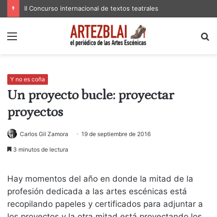
II Concurso internacional de textos teatrales
Menú
B
p
Y no es coña
Un proyecto bucle: proyectar
proyectos
Carlos Gil Zamora
19 de septiembre de 2016
3 minutos de lectura
Hay momentos del año en donde la mitad de la
profesión dedicada a las artes escénicas está
recopilando papeles y certificados para adjuntar a
los proyectos y la otra mitad está proyectando los