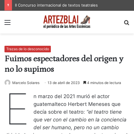
II Concurso internacional de textos teatrales
Menú
B
p
Trazas de lo desconocido
Fuimos espectadores del origen y
no lo supimos
Marcelo Solares
13 de abril de 2023
4 minutos de lectura
E
n marzo del 2021 murió el actor
guatemalteco Herbert Meneses que
decía sobre el teatro:
“el teatro tiene
que ver con el cambio en la conciencia
del ser humano, pero no un cambio