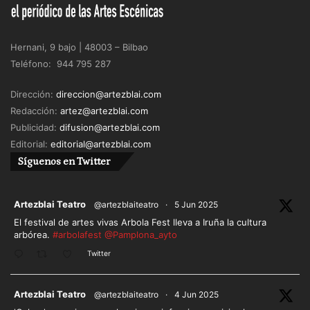
Hernani, 9 bajo | 48003 – Bilbao
Teléfono: 944 795 287
Dirección:
direccion@artezblai.com
Redacción:
artez@artezblai.com
Publicidad:
difusion@artezblai.com
Editorial:
editorial@artezblai.com
Síguenos en Twitter
ar
Artezblai Teatro
@artezblaiteatro
·
5 Jun 2025
El festival de artes vivas Arbola Fest lleva a Iruña la cultura
arbórea.
#arbolafest
@Pamplona_ayto
Twitter
ar
Artezblai Teatro
@artezblaiteatro
·
4 Jun 2025