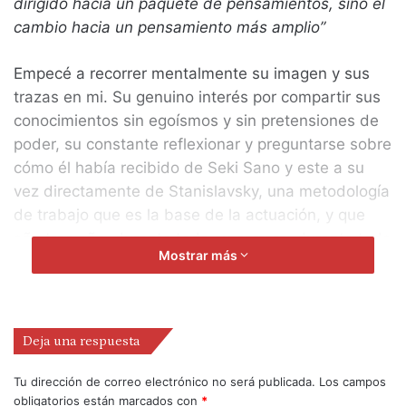
dirigido hacia un paquete de pensamientos, sino el
cambio hacia un pensamiento más amplio”
Empecé a recorrer mentalmente su imagen y sus
trazas en mi. Su genuino interés por compartir sus
conocimientos sin egoísmos y sin pretensiones de
poder, su constante reflexionar y preguntarse sobre
cómo él había recibido de Seki Sano y este a su
vez directamente de Stanislavsky, una metodología
de trabajo que es la base de la actuación, y que
año tras año, durante toda su carrera, durante toda
Mostrar más
su vida, se dedicó a entender, a oficiar y más tarde
a compartir, solo cuando sintió que ya era el
momento de hacerlo, de ofrecer a otrxs la
experiencia de los conocimientos porque no se
Deja una respuesta
trataba de replicar formas, sino de dejarse
atravesar por la experiencia y, desde ahí, el
Tu dirección de correo electrónico no será publicada.
Los campos
obligatorios están marcados con
*
compartir, el aprender desde ambas vías.