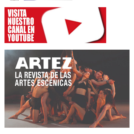
interpretación. Murió sin el reconocimiento de su
carrera y de sus aportes, quizás porque
políticamente no hizo lo que esperaban que hiciera
en su tiempo, porque sus búsquedas estaban
encaminadas hacia otros territorios que
posiblemente no incidían de manera explícita o
directa en lo que acontecía en aquellos momentos
de guerra, quizás por eso. Y por eso creo que no
hay gremio en Guatemala, no donde quepan todos
y todas, no donde cada uno y cada una se sienta a
salvo y no violentado. Hay pequeños círculos del
teatro nada más,segmentados, esparcidos y
distantes.
Creo que nos compete darnos a la tarea de
reconocer los pocos verdaderos maestrxs que
existieron, que existen y que poco o bastante, han
dejado semillas germinando en nosotros o en las