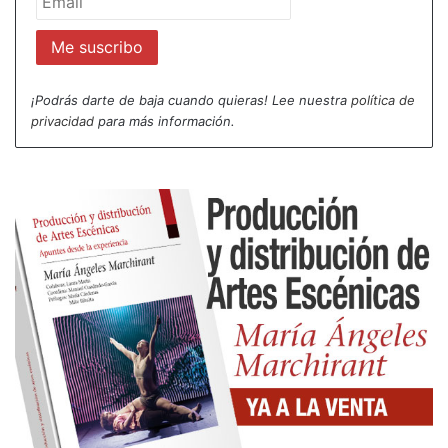
Creo que muy tarde nos dimos cuenta del valor que
tuvimos frente a nostrxs, que tuvimos como
docente, como compañero de escena.
¡Podrás darte de baja cuando quieras! Lee nuestra
política de
Por eso creo que no lo supimos. No supimos lo que
privacidad
para más información.
representaba, no supimos valorar sus años de
conocimientos, quizás porque muy poco estamos
acostumbrados a una figura real del “maestrx”,
porque aquí cualquiera lo es, cualquier se toma la
tarea, con mucho valor y poca vergüenza, de poder
enseñar.
Meneses creía que el método era la ruta más
honesta para el oficio del actor y la actriz. Así fue
como se interesó por el teatro cuando inició su
carrera, y así terminó también, sumergido en
pensamientos y reflexiones sobre el oficio de la